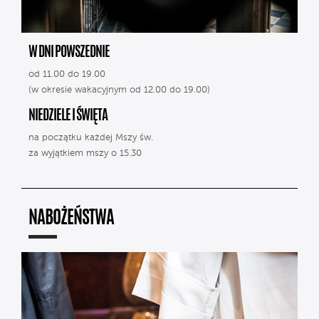
W DNI POWSZEDNIE
od 11.00 do 19.00
(w okresie wakacyjnym od 12.00 do 19.00)
NIEDZIELE I ŚWIĘTA
na początku każdej Mszy św.
za wyjątkiem mszy o 15.30
NABOŻEŃSTWA