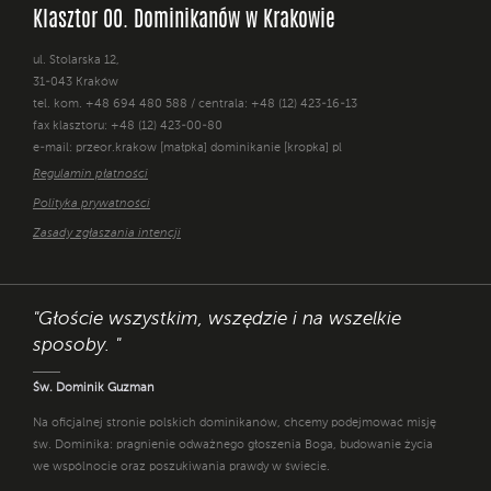
Klasztor OO. Dominikanów w Krakowie
ul. Stolarska 12,
31-043 Kraków
tel. kom. +48 694 480 588 / centrala: +48 (12) 423-16-13
fax klasztoru: +48 (12) 423-00-80
e-mail: przeor.krakow [małpka] dominikanie [kropka] pl
Regulamin płatności
Polityka prywatności
Zasady zgłaszania intencji
"Głoście wszystkim, wszędzie i na wszelkie
sposoby. "
Św. Dominik Guzman
Na oficjalnej stronie polskich dominikanów, chcemy podejmować misję
św. Dominika: pragnienie odważnego głoszenia Boga, budowanie życia
we wspólnocie oraz poszukiwania prawdy w świecie.