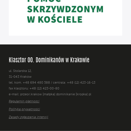
Klasztor OO. Dominikanów w Krakowie
ul. Stolarska 12,
31-043 Kraków
tel. kom. +48 694 480 588 / centrala: +48 (12) 423-16-13
fax klasztoru: +48 (12) 423-00-80
e-mail: przeor.krakow [małpka] dominikanie [kropka] pl
Regulamin płatności
Polityka prywatności
Zasady zgłaszania intencji