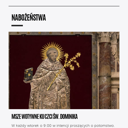
NABOŻEŃSTWA
MSZE WOTYWNE KU CZCI ŚW. DOMINIKA
W każdy wtorek o 9:00 w intencji proszących o potomstwo.