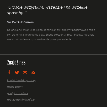
"Głoście wszystkim, wszędzie i na wszelkie
sposoby. "
Św. Dominik Guzman
Na oficjalnej stronie polskich dominikanów, chcemy podejmować misję
św. Dominika: pragnienie odważnego głoszenia Boga, budowanie życia
we wspólnocie oraz poszukiwania prawdy w świecie.
Znajdź nas
kontakt redakcji strony
mapa strony
polityka cookies
reguła dominikanie.pl