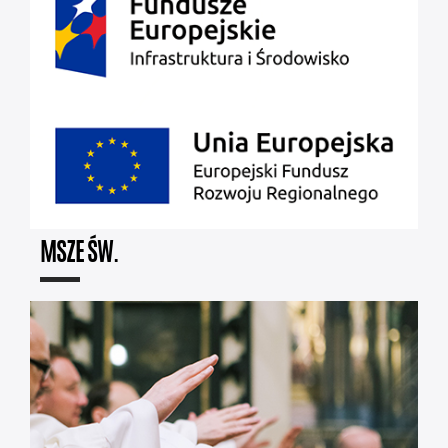
MSZE ŚW.