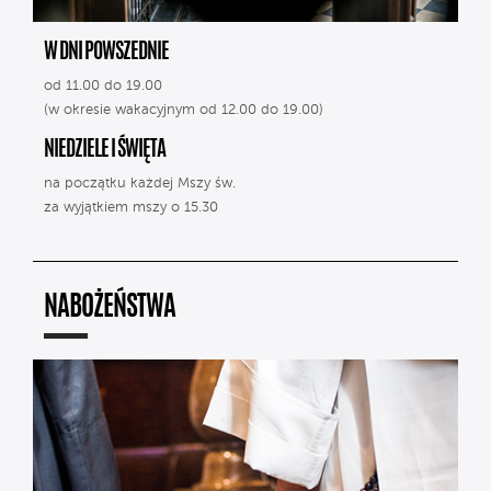
W DNI POWSZEDNIE
od 11.00 do 19.00
(w okresie wakacyjnym od 12.00 do 19.00)
NIEDZIELE I ŚWIĘTA
na początku każdej Mszy św.
za wyjątkiem mszy o 15.30
NABOŻEŃSTWA