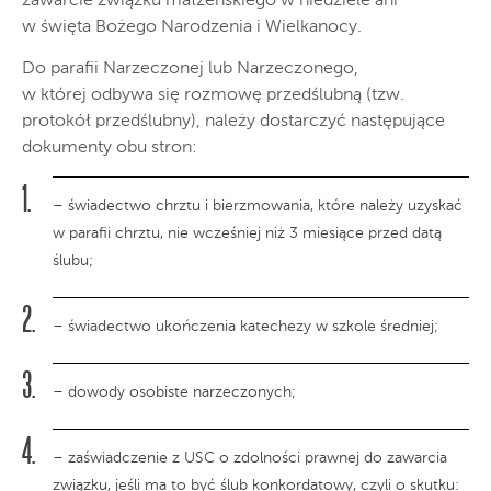
zawarcie związku małżeńskiego w niedziele ani
w święta Bożego Narodzenia i Wielkanocy.
Do parafii Narzeczonej lub Narzeczonego,
w której odbywa się rozmowę przedślubną (tzw.
protokół przedślubny), należy dostarczyć następujące
dokumenty obu stron:
– świadectwo chrztu i bierzmowania, które należy uzyskać
w parafii chrztu, nie wcześniej niż 3 miesiące przed datą
ślubu;
– świadectwo ukończenia katechezy w szkole średniej;
– dowody osobiste narzeczonych;
– zaświadczenie z USC o zdolności prawnej do zawarcia
związku, jeśli ma to być ślub konkordatowy, czyli o skutku: