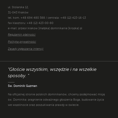
ul. Stolarska 12,
31-043 Kraków
tel. kom. +48 694 480 588 / centrala: +48 (12) 423-16-13
fax klasztoru: +48 (12) 423-00-80
e-mail: przeor.krakow [małpka] dominikanie [kropka] pl
Regulamin płatności
Polityka prywatności
Zasady zgłaszania intencji
"Głoście wszystkim, wszędzie i na wszelkie
sposoby. "
Św. Dominik Guzman
Na oficjalnej stronie polskich dominikanów, chcemy podejmować misję
św. Dominika: pragnienie odważnego głoszenia Boga, budowanie życia
we wspólnocie oraz poszukiwania prawdy w świecie.