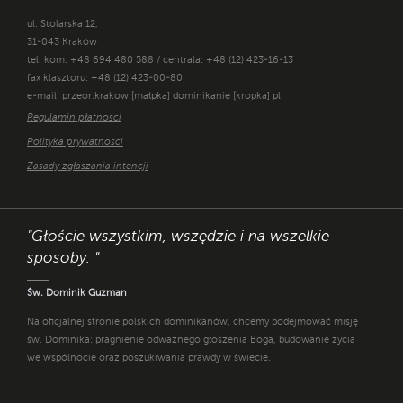
ul. Stolarska 12,
31-043 Kraków
tel. kom. +48 694 480 588 / centrala: +48 (12) 423-16-13
fax klasztoru: +48 (12) 423-00-80
e-mail: przeor.krakow [małpka] dominikanie [kropka] pl
Regulamin płatności
Polityka prywatności
Zasady zgłaszania intencji
"Głoście wszystkim, wszędzie i na wszelkie
sposoby. "
Św. Dominik Guzman
Na oficjalnej stronie polskich dominikanów, chcemy podejmować misję
św. Dominika: pragnienie odważnego głoszenia Boga, budowanie życia
we wspólnocie oraz poszukiwania prawdy w świecie.