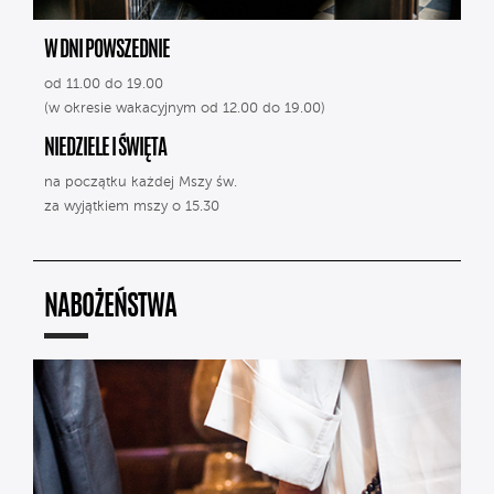
W DNI POWSZEDNIE
od 11.00 do 19.00
(w okresie wakacyjnym od 12.00 do 19.00)
NIEDZIELE I ŚWIĘTA
na początku każdej Mszy św.
za wyjątkiem mszy o 15.30
NABOŻEŃSTWA