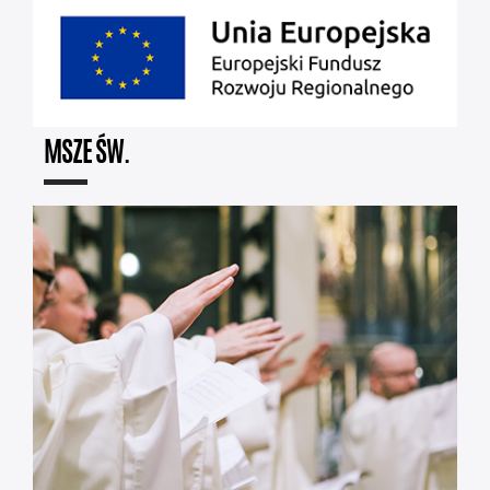
MSZE ŚW.