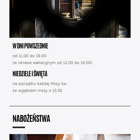
W DNI POWSZEDNIE
od 11.00 do 19.00
(w okresie wakacyjnym od 12.00 do 19.00)
NIEDZIELE I ŚWIĘTA
na początku każdej Mszy św.
za wyjątkiem mszy o 15.30
NABOŻEŃSTWA