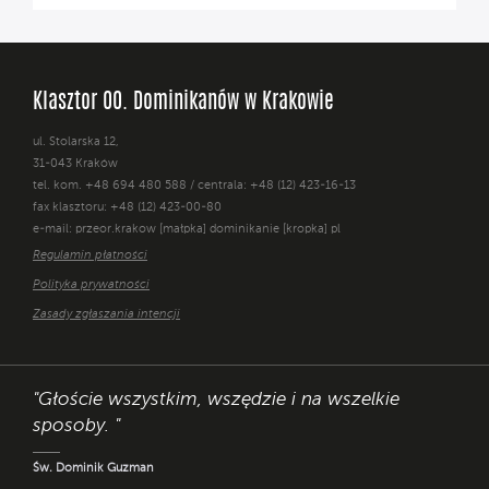
Klasztor OO. Dominikanów w Krakowie
ul. Stolarska 12,
31-043 Kraków
tel. kom. +48 694 480 588 / centrala: +48 (12) 423-16-13
fax klasztoru: +48 (12) 423-00-80
e-mail: przeor.krakow [małpka] dominikanie [kropka] pl
Regulamin płatności
Polityka prywatności
Zasady zgłaszania intencji
"Głoście wszystkim, wszędzie i na wszelkie
sposoby. "
Św. Dominik Guzman