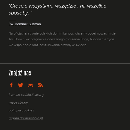
"Głoście wszystkim, wszędzie i na wszelkie
sposoby. "
Św. Dominik Guzman
Na oficjalnej stronie polskich dominikanów, chcemy podejmować misję
św. Dominika: pragnienie odważnego głoszenia Boga, budowanie życia
we wspólnocie oraz poszukiwania prawdy w świecie.
Znajdź nas
kontakt redakcji strony
mapa strony
polityka cookies
reguła dominikanie.pl