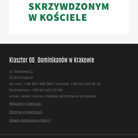
Klasztor OO. Dominikanów w Krakowie
ul. Stolarska 12,
31-043 Kraków
tel. kom. +48 694 480 588 / centrala: +48 (12) 423-16-13
fax klasztoru: +48 (12) 423-00-80
e-mail: przeor.krakow [małpka] dominikanie [kropka] pl
Regulamin płatności
Polityka prywatności
Zasady zgłaszania intencji