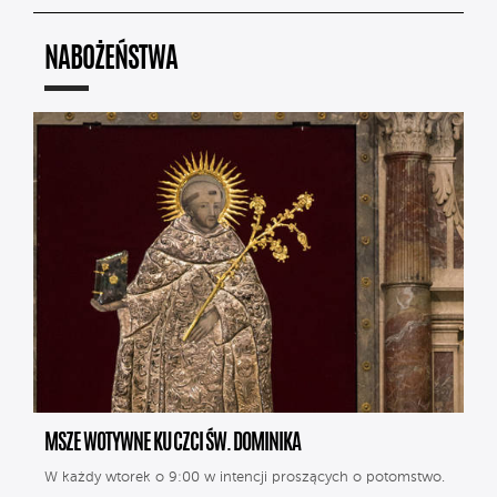
NABOŻEŃSTWA
MSZE WOTYWNE KU CZCI ŚW. DOMINIKA
W każdy wtorek o 9:00 w intencji proszących o potomstwo.