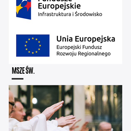
MSZE ŚW.