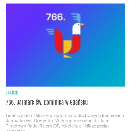
GDAŃSK
766. Jarmark św. Dominika w Gdańsku
Gdańscy dominikanie przypomną o duchowych korzeniach
Jarmarku św. Dominika. W programie odpust z kard.
Timothym Radcliffe'em OP, rekolekcje i kilkadziesiąt