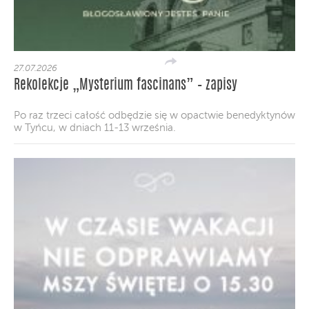
27.07.2026
Rekolekcje „Mysterium fascinans” – zapisy
Po raz trzeci całość odbędzie się w opactwie benedyktynów
w Tyńcu, w dniach 11-13 września.