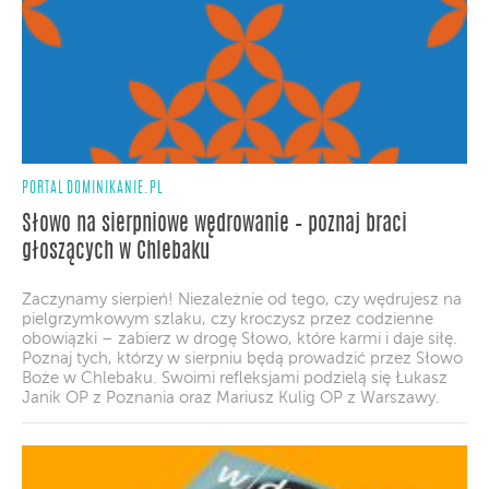
PORTAL DOMINIKANIE.PL
Słowo na sierpniowe wędrowanie – poznaj braci
głoszących w Chlebaku
Zaczynamy sierpień! Niezależnie od tego, czy wędrujesz na
pielgrzymkowym szlaku, czy kroczysz przez codzienne
obowiązki – zabierz w drogę Słowo, które karmi i daje siłę.
Poznaj tych, którzy w sierpniu będą prowadzić przez Słowo
Boże w Chlebaku. Swoimi refleksjami podzielą się Łukasz
Janik OP z Poznania oraz Mariusz Kulig OP z Warszawy.