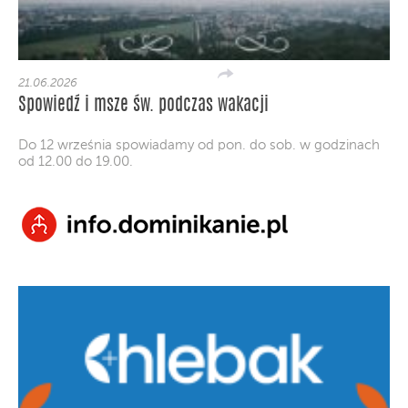
21.06.2026
Spowiedź i msze św. podczas wakacji
Do 12 września spowiadamy od pon. do sob. w godzinach
od 12.00 do 19.00.