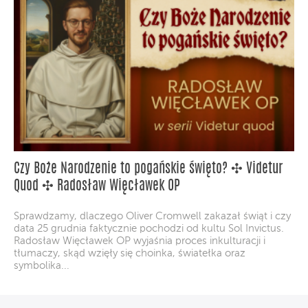
Czy Boże Narodzenie to pogańskie święto? ✣ Videtur
Quod ✣ Radosław Więcławek OP
Sprawdzamy, dlaczego Oliver Cromwell zakazał świąt i czy
data 25 grudnia faktycznie pochodzi od kultu Sol Invictus.
Radosław Więcławek OP wyjaśnia proces inkulturacji i
tłumaczy, skąd wzięły się choinka, światełka oraz
symbolika...