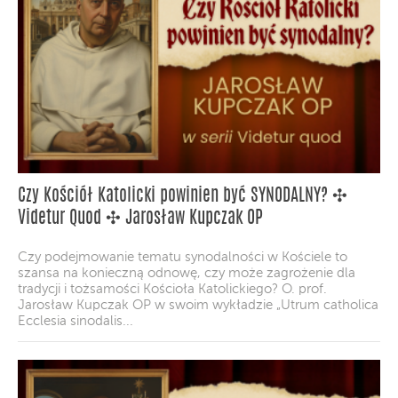
Czy Kościół Katolicki powinien być SYNODALNY? ✣
Videtur Quod ✣ Jarosław Kupczak OP
Czy podejmowanie tematu synodalności w Kościele to
szansa na konieczną odnowę, czy może zagrożenie dla
tradycji i tożsamości Kościoła Katolickiego? O. prof.
Jarosław Kupczak OP w swoim wykładzie „Utrum catholica
Ecclesia sinodalis...