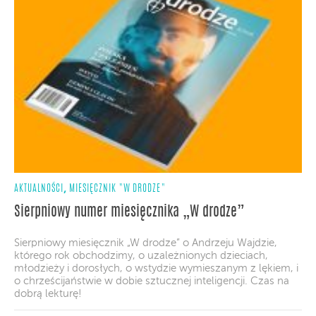
,
AKTUALNOŚCI
MIESIĘCZNIK "W DRODZE"
Sierpniowy numer miesięcznika „W drodze”
Sierpniowy miesięcznik „W drodze” o Andrzeju Wajdzie,
którego rok obchodzimy, o uzależnionych dzieciach,
młodzieży i dorosłych, o wstydzie wymieszanym z lękiem, i
o chrześcijaństwie w dobie sztucznej inteligencji. Czas na
dobrą lekturę!