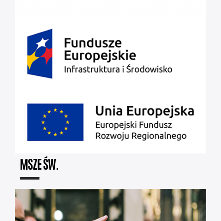
MSZE ŚW.