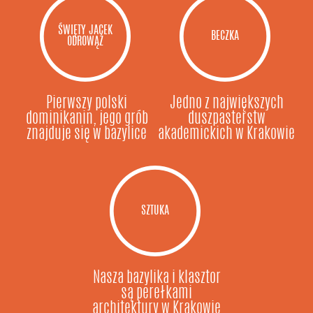
ŚWIĘTY JACEK
BECZKA
ODROWĄŻ
Pierwszy polski
Jedno z największych
dominikanin, jego grób
duszpasterstw
znajduje się w bazylice
akademickich w Krakowie
SZTUKA
Nasza bazylika i klasztor
są perełkami
architektury w Krakowie