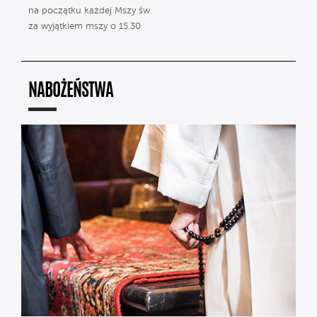
na początku każdej Mszy św.
za wyjątkiem mszy o 15.30
NABOŻEŃSTWA