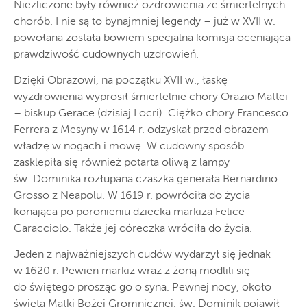
Niezliczone były również ozdrowienia ze śmiertelnych
chorób. I nie są to bynajmniej legendy – już w XVII w.
powołana została bowiem specjalna komisja oceniająca
prawdziwość cudownych uzdrowień.
Dzięki Obrazowi, na początku XVII w., łaskę
wyzdrowienia wyprosił śmiertelnie chory Orazio Mattei
– biskup Gerace (dzisiaj Locri). Ciężko chory Francesco
Ferrera z Mesyny w 1614 r. odzyskał przed obrazem
władzę w nogach i mowę. W cudowny sposób
zasklepiła się również potarta oliwą z lampy
św. Dominika rozłupana czaszka generała Bernardino
Grosso z Neapolu. W 1619 r. powróciła do życia
konająca po poronieniu dziecka markiza Felice
Caracciolo. Także jej córeczka wróciła do życia.
Jeden z najważniejszych cudów wydarzył się jednak
w 1620 r. Pewien markiz wraz z żoną modlili się
do świętego prosząc go o syna. Pewnej nocy, około
święta Matki Bożej Gromnicznej, św. Dominik pojawił