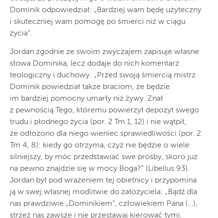
Dominik odpowiedział: „Bardziej wam będę użyteczny
i skuteczniej wam pomogę po śmierci niż w ciągu
życia”.
Jordan zgodnie ze swoim zwyczajem zapisuje własne
słowa Dominika, lecz dodaje do nich komentarz
teologiczny i duchowy: „Przed swoją śmiercią mistrz
Dominik powiedział także braciom, że będzie
im bardziej pomocny umarły niż żywy. Znał
z pewnością Tego, któremu powierzył depozyt swego
trudu i płodnego życia (por. 2 Tm 1, 12) i nie wątpił,
że odłożono dla niego wieniec sprawiedliwości (por. 2
Tm 4, 8): kiedy go otrzyma, czyż nie będzie o wiele
silniejszy, by móc przedstawiać swe prośby, skoro już
na pewno znajdzie się w mocy Boga?” (Libellus 93).
Jordan był pod wrażeniem tej obietnicy i przypomina
ją w swej własnej modlitwie do założyciela: „Bądź dla
nas prawdziwie „Dominikiem”, człowiekiem Pana (…),
strzeż nas zawsze i nie przestawaj kierować tymi,