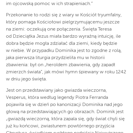
im ojcowską pomoc w ich strapieniach.”
Przekonanie to rodzi się z wiary w Kościół tryumfalny,
który pomaga Kościołowi pielgrzymującemu jeszcze
na ziemi: oczekują one połączenia. Święta Teresa
od Dzieciątka Jezus miała bardzo wyraźną intuicję, ile
dobra będzie mogła zdziałać dla ziemi, kiedy będzie
w niebie. W przypadku Dominika jest to zgodne z rolą,
jaka pierwsza liturgia przydzieliła mu w historii
zbawienia: był on „heroldem zbawienia, gdy zapadł
zmierzch świata”, jak mówi hymn śpiewany w roku 1242
w dniu jego święta.
Jest on przedstawiany jako gwiazda wieczorna,
Vesperus, która według legendy Piotra Ferranda
pojawiła się w dzień po kanonizacji Dominika nad jego
głową na przedstawiających go obrazach. Dominik jest
„gwiazdą wieczorną, która zapala się, gdy świat chyli się
już ku końcowi, zwiastunem powtórnego przyjścia