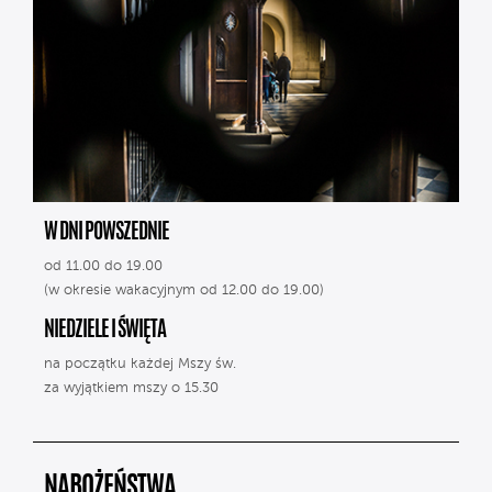
W DNI POWSZEDNIE
od 11.00 do 19.00
(w okresie wakacyjnym od 12.00 do 19.00)
NIEDZIELE I ŚWIĘTA
na początku każdej Mszy św.
za wyjątkiem mszy o 15.30
NABOŻEŃSTWA