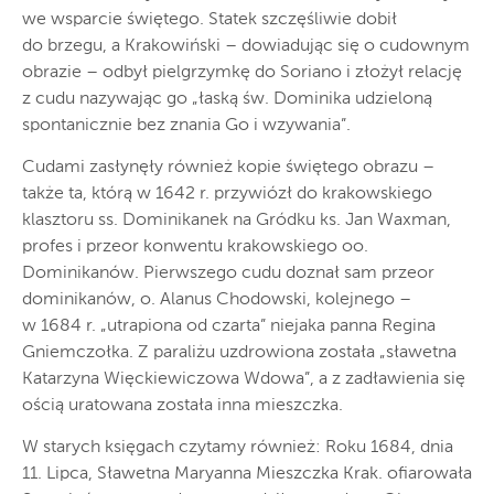
we wsparcie świętego. Statek szczęśliwie dobił
do brzegu, a Krakowiński – dowiadując się o cudownym
obrazie – odbył pielgrzymkę do Soriano i złożył relację
z cudu nazywając go „łaską św. Dominika udzieloną
spontanicznie bez znania Go i wzywania”.
Cudami zasłynęły również kopie świętego obrazu –
także ta, którą w 1642 r. przywiózł do krakowskiego
klasztoru ss. Dominikanek na Gródku ks. Jan Waxman,
profes i przeor konwentu krakowskiego oo.
Dominikanów. Pierwszego cudu doznał sam przeor
dominikanów, o. Alanus Chodowski, kolejnego –
w 1684 r. „utrapiona od czarta” niejaka panna Regina
Gniemczołka. Z paraliżu uzdrowiona została „sławetna
Katarzyna Więckiewiczowa Wdowa”, a z zadławienia się
ością uratowana została inna mieszczka.
W starych księgach czytamy również: Roku 1684, dnia
11. Lipca, Sławetna Maryanna Mieszczka Krak. ofiarowała