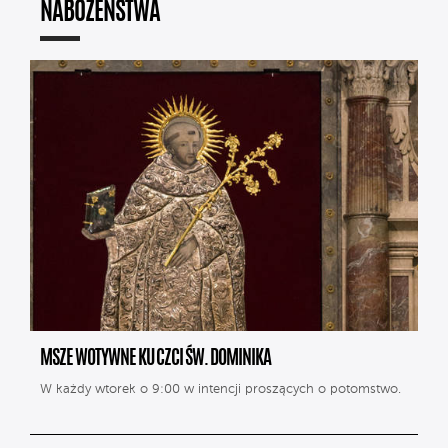
NABOŻEŃSTWA
MSZE WOTYWNE KU CZCI ŚW. DOMINIKA
W każdy wtorek o 9:00 w intencji proszących o potomstwo.