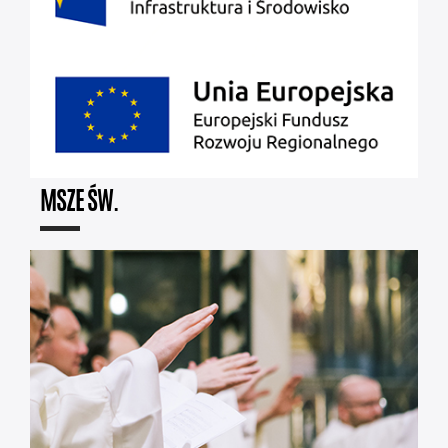
MSZE ŚW.