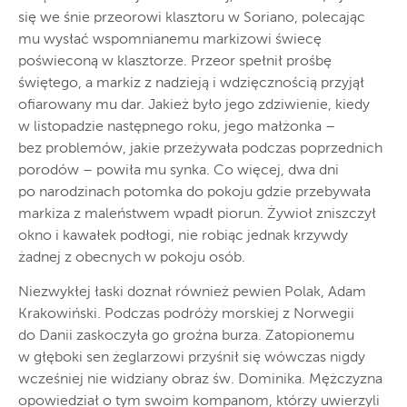
się we śnie przeorowi klasztoru w Soriano, polecając
mu wysłać wspomnianemu markizowi świecę
poświeconą w klasztorze. Przeor spełnił prośbę
świętego, a markiz z nadzieją i wdzięcznością przyjął
ofiarowany mu dar. Jakież było jego zdziwienie, kiedy
w listopadzie następnego roku, jego małżonka –
bez problemów, jakie przeżywała podczas poprzednich
porodów – powiła mu synka. Co więcej, dwa dni
po narodzinach potomka do pokoju gdzie przebywała
markiza z maleństwem wpadł piorun. Żywioł zniszczył
okno i kawałek podłogi, nie robiąc jednak krzywdy
żadnej z obecnych w pokoju osób.
Niezwykłej łaski doznał również pewien Polak, Adam
Krakowiński. Podczas podróży morskiej z Norwegii
do Danii zaskoczyła go groźna burza. Zatopionemu
w głęboki sen żeglarzowi przyśnił się wówczas nigdy
wcześniej nie widziany obraz św. Dominika. Mężczyzna
opowiedział o tym swoim kompanom, którzy uwierzyli