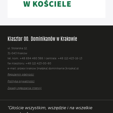
Klasztor OO. Dominikanów w Krakowie
ul. Stolarska 12,
31-043 Kraków
tel. kom. +48 694 480 588 / centrala: +48 (12) 423-16-13
fax klasztoru: +48 (12) 423-00-80
e-mail: przeor.krakow [małpka] dominikanie [kropka] pl
Regulamin płatności
Polityka prywatności
Zasady zgłaszania intencji
"Głoście wszystkim, wszędzie i na wszelkie