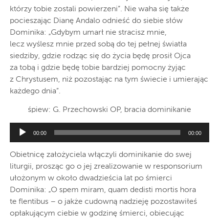
którzy tobie zostali powierzeni”. Nie waha się także
pocieszając Dianę Andalo odnieść do siebie słów
Dominika: „Gdybym umarł nie stracisz mnie,
lecz wyślesz mnie przed sobą do tej pełnej światła
siedziby, gdzie rodząc się do życia będę prosił Ojca
za tobą i gdzie będę tobie bardziej pomocny żyjąc
z Chrystusem, niż pozostając na tym świecie i umierając
każdego dnia”.
śpiew: G. Przechowski OP, bracia dominikanie
Odtwarzacz
plików
00:00
00:00
dźwiękowych
Obietnicę założyciela włączyli dominikanie do swej
liturgii, prosząc go o jej zrealizowanie w responsorium
ułożonym w około dwadzieścia lat po śmierci
Dominika: „O spem miram, quam dedisti mortis hora
te flentibus – o jakże cudowną nadzieję pozostawiłeś
opłakującym ciebie w godzinę śmierci, obiecując