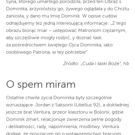
Syna, którego umarłego porodziła, przed ten Obraz s.
Dominika, przyniósłszy go, żywego oglądała y do Chrztu
zaniosła, y dano mu Imię Dominik. W opisie cudów
odnajdujemy tez jedną interesującą informacje: „Z tego
obrazu biorąc miar – ustępować Matronom ciężarnym,
aby szczęśliwie mogły rodzić, y doznać łask
za pośrednictwem świętego Ojca Dominika, iako
osobliwego Patrona, w tey potrzebie”.
Żródło: „Cuda i łaski Boże”, hb
O spem miram
Ostatnie chwile życia Dominika były szczególnie
wzruszające. Jordan z Saksonii (Libellus 92), a dokładniej
jeszcze brat Ventura, przeor klasztoru w Bolonii, gdzie
Dominik zmarł, relacjonuje zwierzenia pełne pogody
i delikatności, rady, napomnienia, modlitwy. Ventura
dodaje, że proszącym go o wstawiennictwo braciom