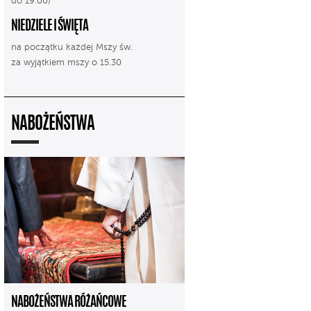
do 19.00)
NIEDZIELE I ŚWIĘTA
na początku każdej Mszy św.
za wyjątkiem mszy o 15.30
NABOŻEŃSTWA
NABOŻEŃSTWA RÓŻAŃCOWE