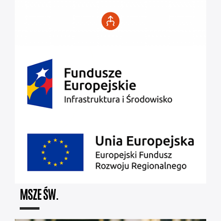
MSZE ŚW.