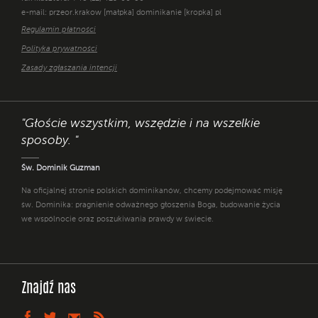
e-mail: przeor.krakow [małpka] dominikanie [kropka] pl
Regulamin płatności
Polityka prywatności
Zasady zgłaszania intencji
"Głoście wszystkim, wszędzie i na wszelkie
sposoby. "
Św. Dominik Guzman
Na oficjalnej stronie polskich dominikanów, chcemy podejmować misję
św. Dominika: pragnienie odważnego głoszenia Boga, budowanie życia
we wspólnocie oraz poszukiwania prawdy w świecie.
Znajdź nas