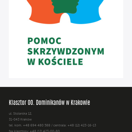
Klasztor OO. Dominikanów w Krakowie
ul. Stolarska 12,
31-043 Kraków
tel. kom. +48 694 480 588 / centrala: +48 (12) 423-16-13
fax klasztoru: +48 (12) 423-00-80