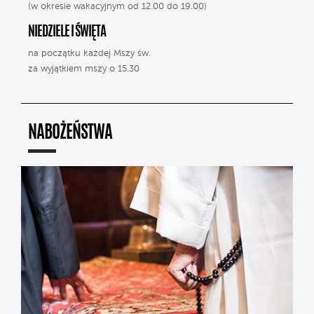
(w okresie wakacyjnym od 12.00 do 19.00)
NIEDZIELE I ŚWIĘTA
na początku każdej Mszy św.
za wyjątkiem mszy o 15.30
NABOŻEŃSTWA