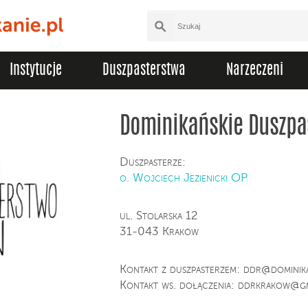
Instytucje
Duszpasterstwa
Narzeczeni
Dominikańskie Duszpa
Duszpasterze:
o. Wojciech Jezienicki OP
ul. Stolarska 12
31-043 Kraków
Kontakt z duszpasterzem:
ddr@dominika
Kontakt ws. dołączenia:
ddrkrakow@gm