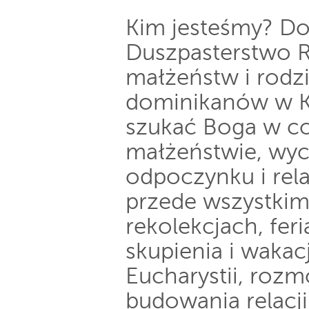
Kim jesteśmy? Do
Duszpasterstwo R
małżeństw i rodz
dominikanów w K
szukać Boga w co
małżeństwie, wyc
odpoczynku i rel
przede wszystkim
rekolekcjach, fer
skupienia i wakac
Eucharystii, roz
budowania relacji