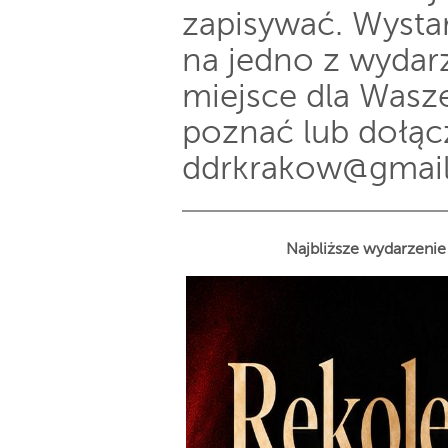
zapisywać. Wysta
na jedno z wydar
miejsce dla Wasze
poznać lub dołącz
ddrkrakow@gmai
Najbliższe wydarzeni