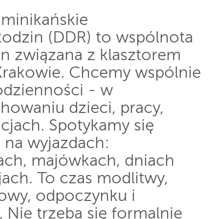
minikańskie
odzin (DDR) to wspólnota
in związana z klasztorem
rakowie. Chcemy wspólnie
dzienności - w
howaniu dzieci, pracy,
acjach. Spotykamy się
 na wyjazdach:
iach, majówkach, dniach
jach. To czas modlitwy,
mowy, odpoczynku i
. Nie trzeba się formalnie