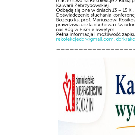
małżeństwa na Rekolekcje z Biblią
Kalwarii Zebrzydowskiej.
Odbędą się one w dniach 13 – 15 XI, 
Doświadczenie słuchania konferencj
Bożego ks. prof. Mariuszowi Rosiko
prawdziwa uczta duchowa i świadom
nas Bóg w Piśmie Świętym.
Pełna informacja i możliwość zapis
rekolekcjeddr@gmail.com
,
ddrkrak
—————————————————