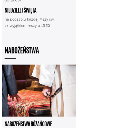
do 19.00)
NIEDZIELE I ŚWIĘTA
na początku każdej Mszy św.
za wyjątkiem mszy o 15.30
NABOŻEŃSTWA
NABOŻEŃSTWA RÓŻAŃCOWE