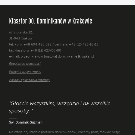
Klasztor OO. Dominikanów w Krakowie
ul. Stolarska 12,
31-043 Kraków
tel. kom. +48 694 480 588 / centrala: +48 (12) 423-16-13
fax klasztoru: +48 (12) 423-00-80
e-mail: przeor.krakow [małpka] dominikanie [kropka] pl
Regulamin płatności
Polityka prywatności
Zasady zgłaszania intencji
"Głoście wszystkim, wszędzie i na wszelkie
sposoby. "
Św. Dominik Guzman
Na oficjalnej stronie polskich dominikanów, chcemy podejmować misję