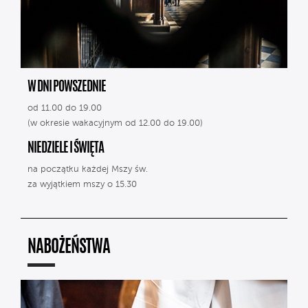
W DNI POWSZEDNIE
od 11.00 do 19.00
(w okresie wakacyjnym od 12.00 do 19.00)
NIEDZIELE I ŚWIĘTA
na początku każdej Mszy św.
za wyjątkiem mszy o 15.30
NABOŻEŃSTWA