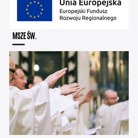
MSZE ŚW.