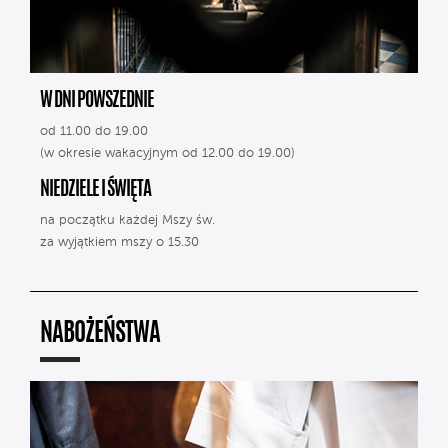
W DNI POWSZEDNIE
od 11.00 do 19.00
(w okresie wakacyjnym od 12.00 do 19.00)
NIEDZIELE I ŚWIĘTA
na początku każdej Mszy św.
za wyjątkiem mszy o 15.30
NABOŻEŃSTWA