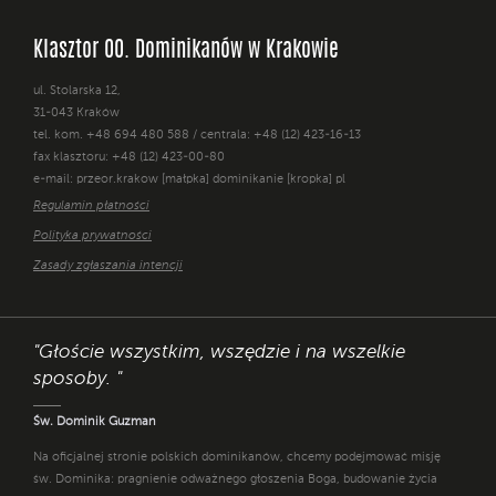
Klasztor OO. Dominikanów w Krakowie
ul. Stolarska 12,
31-043 Kraków
tel. kom. +48 694 480 588 / centrala: +48 (12) 423-16-13
fax klasztoru: +48 (12) 423-00-80
e-mail: przeor.krakow [małpka] dominikanie [kropka] pl
Regulamin płatności
Polityka prywatności
Zasady zgłaszania intencji
"Głoście wszystkim, wszędzie i na wszelkie
sposoby. "
Św. Dominik Guzman
Na oficjalnej stronie polskich dominikanów, chcemy podejmować misję
św. Dominika: pragnienie odważnego głoszenia Boga, budowanie życia