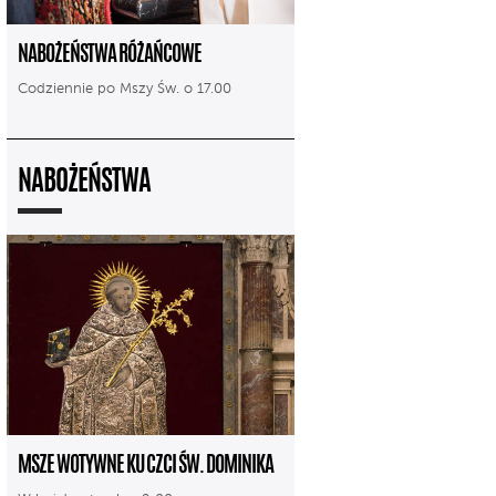
NABOŻEŃSTWA RÓŻAŃCOWE
Codziennie po Mszy Św. o 17.00
NABOŻEŃSTWA
MSZE WOTYWNE KU CZCI ŚW. DOMINIKA