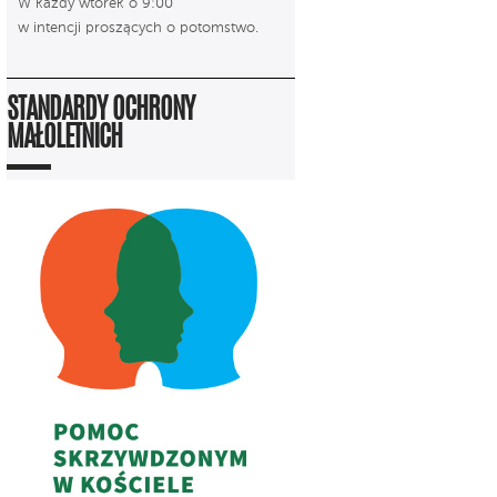
W każdy wtorek o 9:00
w intencji proszących o potomstwo.
STANDARDY OCHRONY
MAŁOLETNICH