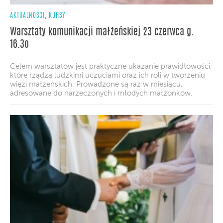
,
AKTUALNOŚCI
KURSY
Warsztaty komunikacji małżeńskiej 23 czerwca g.
16.3o
Celem warsztatów jest praktyczne ukazanie prawidłowości,
które rządzą ludzkimi uczuciami oraz ich roli w tworzeniu
więzi małżeńskich. Prowadzone są raz w miesiącu,
adresowane do narzeczonych i młodych małżonków.