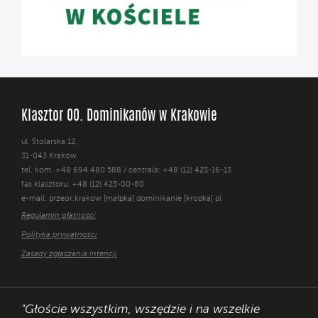
Klasztor OO. Dominikanów w Krakowie
ul. Stolarska 12,
31-043 Kraków
tel. kom. +48 694 480 588 / centrala: +48 (12) 423-16-13
fax klasztoru: +48 (12) 423-00-80
e-mail: przeor.krakow [małpka] dominikanie [kropka] pl
Regulamin płatności
Polityka prywatności
Zasady zgłaszania intencji
"Głoście wszystkim, wszędzie i na wszelkie