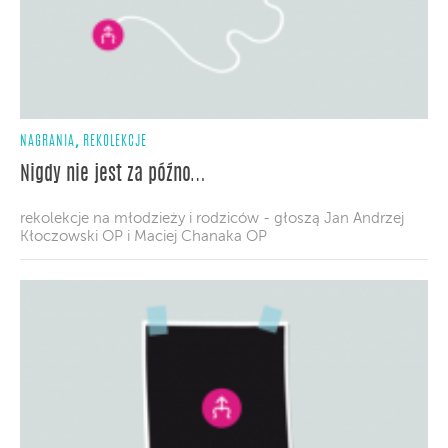
,
NAGRANIA
REKOLEKCJE
Nigdy nie jest za późno…
rekolekcje na młodzieży i rodziców - głoszą Jan Andrzej
Kłoczowski OP i Maciej Chanaka OP