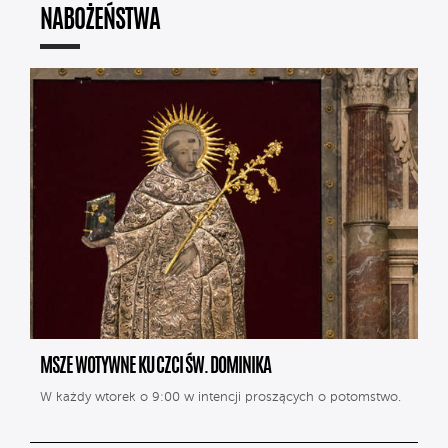
NABOŻEŃSTWA
MSZE WOTYWNE KU CZCI ŚW. DOMINIKA
W każdy wtorek o 9:00 w intencji proszących o potomstwo.