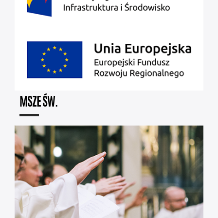
MSZE ŚW.