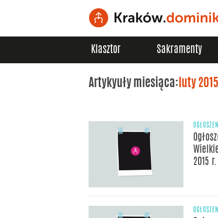
Klasztor
Sakramenty
Artykyuły miesiąca:
luty 201
OGŁOSZE
Ogłosz
Wielki
2015 r.
OGŁOSZE