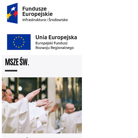
MSZE ŚW.