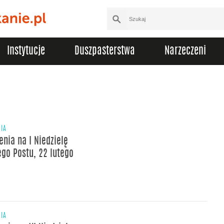
Instytucje
Duszpasterstwa
Narzeczeni
5
NIA
enia na I Niedzielę
ego Postu, 22 lutego
NIA