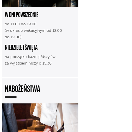
W DNI POWSZEDNIE
od 11.00 do 19.00
(w okresie wakacyjnym od 12.00
do 19.00)
NIEDZIELE I ŚWIĘTA
na początku każdej Mszy św.
za wyjątkiem mszy o 15.30
NABOŻEŃSTWA