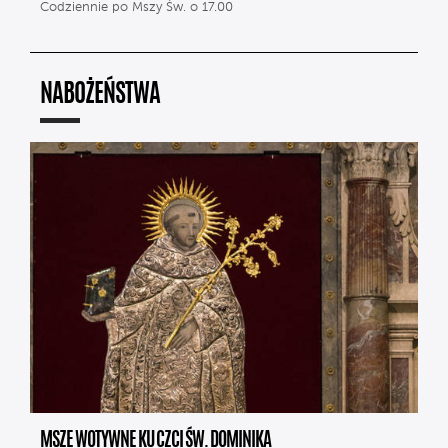
Codziennie po Mszy Św. o 17.00
NABOŻEŃSTWA
MSZE WOTYWNE KU CZCI ŚW. DOMINIKA