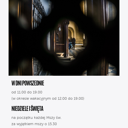
W DNI POWSZEDNIE
od 11.00 do 19.00
(w okresie wakacyjnym od 12.00 do 19.00)
NIEDZIELE I ŚWIĘTA
na początku każdej Mszy św.
za wyjątkiem mszy o 15.30