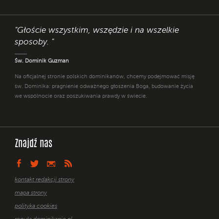
"Głoście wszystkim, wszędzie i na wszelkie
sposoby. "
Św. Dominik Guzman
Na oficjalnej stronie polskich dominikanów, chcemy podejmować misję
św. Dominika: pragnienie odważnego głoszenia Boga, budowanie życia
we wspólnocie oraz poszukiwania prawdy w świecie.
Znajdź nas
kontakt redakcji strony
mapa strony
polityka cookies