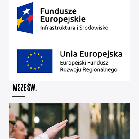
MSZE ŚW.