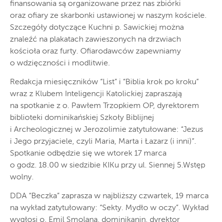
finansowania są organizowane przez nas zbiórki
oraz ofiary ze skarbonki ustawionej w naszym kościele.
Szczegóły dotyczące Kuchni p. Sawickiej można
znaleźć na plakatach zawieszonych na drzwiach
kościoła oraz furty. Ofiarodawców zapewniamy
o wdzięczności i modlitwie.
Redakcja miesięczników “List” i “Biblia krok po kroku”
wraz z Klubem Inteligencji Katolickiej zapraszają
na spotkanie z o. Pawłem Trzopkiem OP, dyrektorem
biblioteki dominikańskiej Szkoły Biblijnej
i Archeologicznej w Jerozolimie zatytułowane: “Jezus
i Jego przyjaciele, czyli Maria, Marta i Łazarz (i inni)”.
Spotkanie odbędzie się we wtorek 17 marca
o godz. 18.00 w siedzibie KIKu przy ul. Siennej 5.Wstęp
wolny.
DDA “Beczka” zaprasza w najbliższy czwartek, 19 marca
na wykład zatytułowany: “Sekty. Mydło w oczy”. Wykład
wygłosi o. Emil Smolana, dominikanin, dyrektor