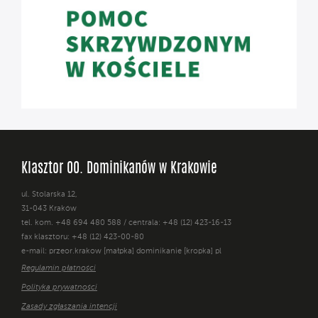
Klasztor OO. Dominikanów w Krakowie
ul. Stolarska 12,
31-043 Kraków
tel. kom. +48 694 480 588 / centrala: +48 (12) 423-16-13
fax klasztoru: +48 (12) 423-00-80
e-mail: przeor.krakow [małpka] dominikanie [kropka] pl
Regulamin płatności
Polityka prywatności
Zasady zgłaszania intencji