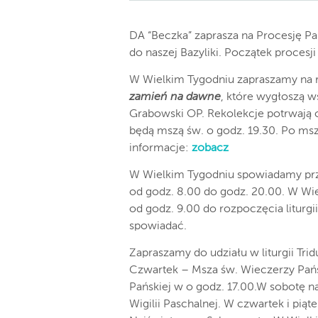
DA “Beczka” zaprasza na Procesję Pa
do naszej Bazyliki. Początek procesj
W Wielkim Tygodniu zapraszamy na r
zamień na dawne
, które wygłoszą w
Grabowski OP. Rekolekcje potrwają o
będą mszą św. o godz. 19.30. Po ms
informacje:
zobacz
W Wielkim Tygodniu spowiadamy prze
od godz. 8.00 do godz. 20.00. W Wiel
od godz. 9.00 do rozpoczęcia liturgi
spowiadać.
Zapraszamy do udziału w liturgii Tri
Czwartek – Msza św. Wieczerzy Pański
Pańskiej w o godz. 17.00.W sobotę na
Wigilii Paschalnej. W czwartek i piąt