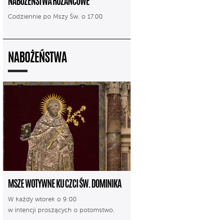
NABOŻEŃSTWA RÓŻAŃCOWE
Codziennie po Mszy Św. o 17.00
NABOŻEŃSTWA
MSZE WOTYWNE KU CZCI ŚW. DOMINIKA
W każdy wtorek o 9:00
w intencji proszących o potomstwo.