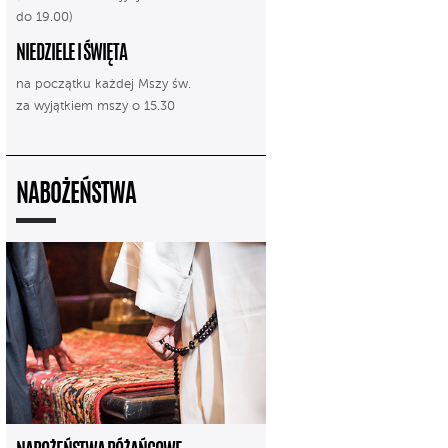
do 19.00)
NIEDZIELE I ŚWIĘTA
na początku każdej Mszy św.
za wyjątkiem mszy o 15.30
NABOŻEŃSTWA