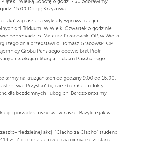
Piątek i Wielką Sobotę o godz. 7.30 odprawimy
o godz. 15.00 Drogę Krzyżową.
Beczka” zaprasza na wykłady wprowadzające
gólnych dni Triduum. W Wielki Czwartek o godzinie
stwie poprowadzi o. Mateusz Przanowski OP, w Wielki
urgii tego dnia przedstawi o. Tomasz Grabowski OP,
tajemnicy Grobu Pańskiego opowie brat Piotr
wanych teologią i liturgią Triduum Paschalnego
pokarmy na krużgankach od godziny 9.00 do 16.00.
sterstwa „Przystań” będzie zbierała produkty
cne dla bezdomnych i ubogich. Bardzo prosimy
iego porządek mszy św. w naszej Bazylice jak w
zeszło-niedzielnej akcji “Ciacho za Ciacho” studenci
2,14 zł. Zgodnie z zapowiedzią pieniądze zostaną