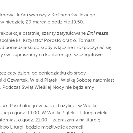
lmową, która wyruszy z Kościoła św. Idziego
i w niedzielę 29 marca o godzinie 19.50.
ekolekcje ostatniej szansy zatytułowane
Dni nasze
spólnie ks. Krzysztof Porosło oraz o. Tomasz
d poniedziałku do środy włącznie i rozpoczynać się
zy św. zapraszamy na konferencję. Szczegółowe
z cały dzień: od poniedziałku do środy
ki Czwartek, Wielki Piątek i Wielką Sobotę natomiast
i. Podczas Świąt Wielkiej Nocy nie będziemy
duum Paschalnego w naszej bazylice: w Wielki
ej o godz. 19.00. W Wielki Piątek – Liturgia Męki
tomiast o godz. 21.00 – zapraszamy na liturgię
ek po Liturgii będzie możliwość adoracji