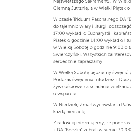
Najświętszego Sakramentu. W Wielki 
Ciemną Jutrznię, a w Wielki Piątek 
W czasie Triduum Paschalnego DA “
do tajemnic wiary i liturgii poszcze
17:00 wykład o Eucharystii i kapłań
Piątek o godzinie 14:00 wykład o lit
w Wielką Sobotę o godzinie 9:00 o 
Świerczyński. Wszystkich zaintereso
serdecznie zapraszamy.
W Wielką Sobotę będziemy święcić 
Podczas święcenia młodzież z Duszpa
żywnościowe na śniadanie wielkano
o wsparcie.
W Niedzielę Zmartwychwstania Pańsk
każdą niedzielę.
Z radością informujemy, że podczas 
z DA “Beczka” zebrali w sumie 30.93