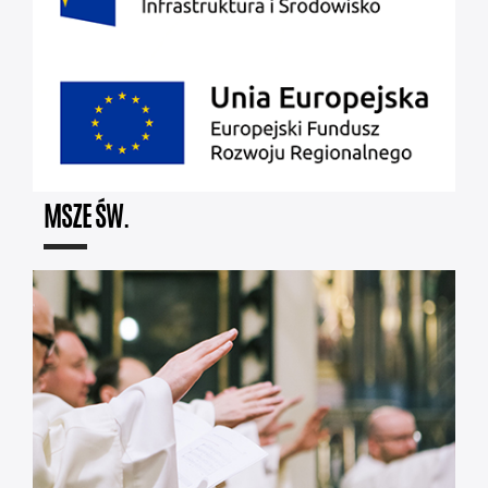
MSZE ŚW.