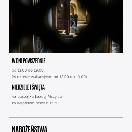
W DNI POWSZEDNIE
od 11.00 do 19.00
(w okresie wakacyjnym od 12.00 do 19.00)
NIEDZIELE I ŚWIĘTA
na początku każdej Mszy św.
za wyjątkiem mszy o 15.30
NABOŻEŃSTWA