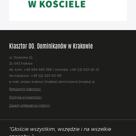
Klasztor OO. Dominikanów w Krakowie
ul. Stolarska 12,
31-043 Kraków
tel. kom. +48 694 480 588 / centrala: +48 (12) 423-16-13
fax klasztoru: +48 (12) 423-00-80
e-mail: przeor.krakow [małpka] dominikanie [kropka] pl
Regulamin płatności
Polityka prywatności
Zasady zgłaszania intencji
"Głoście wszystkim, wszędzie i na wszelkie