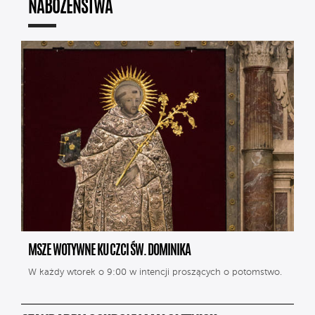
NABOŻEŃSTWA
MSZE WOTYWNE KU CZCI ŚW. DOMINIKA
W każdy wtorek o 9:00 w intencji proszących o potomstwo.