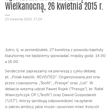
Wielkanocną, 26 kwietnia 2015 r.
25 kwietnia 2015, 17:24
Jutro, tj. w poniedziałek, 27 kwietnia z powodu kapituły
klasztornej nie będziemy spowiadać między godz. 14.00
a 16.00.
Serdecznie zapraszamy na pierwszą z cyklu debatę
pt. „Polak katolik: REVISITED”. Organizowana jest ona
przez czasopisma: „Teofil”, „Pressje” oraz „List”. W
debacie wezmą udział Paweł Rojek (“Pressje”), br. Rafał
Wawrzyńczyk OP („Teofil”) oraz Dawid Gospodarek
(“LIST”), którzy spróbują odpowiedzieć na pytanie
o zakres ambicji jakie może i powinien mieć Kościół