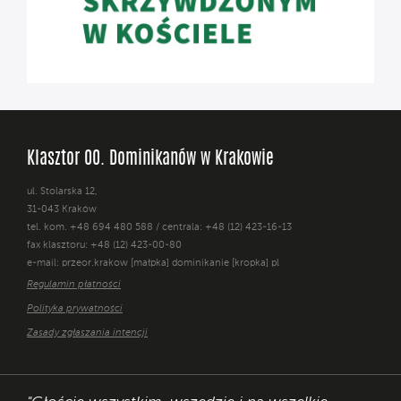
Klasztor OO. Dominikanów w Krakowie
ul. Stolarska 12,
31-043 Kraków
tel. kom. +48 694 480 588 / centrala: +48 (12) 423-16-13
fax klasztoru: +48 (12) 423-00-80
e-mail: przeor.krakow [małpka] dominikanie [kropka] pl
Regulamin płatności
Polityka prywatności
Zasady zgłaszania intencji