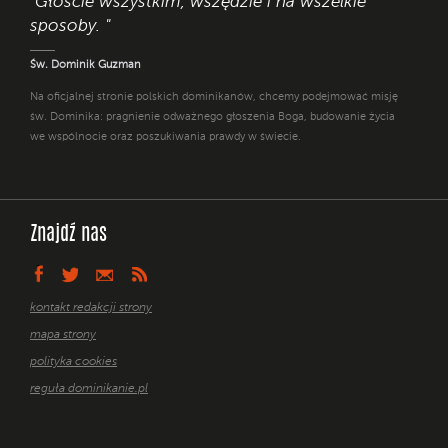
"Głoście wszystkim, wszędzie i na wszelkie
sposoby. "
Św. Dominik Guzman
Na oficjalnej stronie polskich dominikanów, chcemy podejmować misję
św. Dominika: pragnienie odważnego głoszenia Boga, budowanie życia
we wspólnocie oraz poszukiwania prawdy w świecie.
Znajdź nas
kontakt redakcji strony
mapa strony
polityka cookies
reguła dominikanie.pl