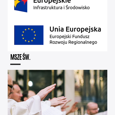
MSZE ŚW.