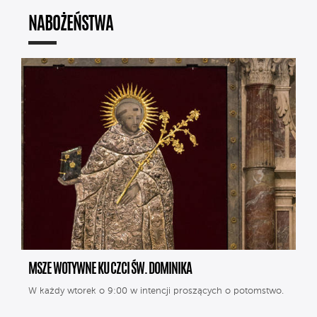
NABOŻEŃSTWA
MSZE WOTYWNE KU CZCI ŚW. DOMINIKA
W każdy wtorek o 9:00 w intencji proszących o potomstwo.