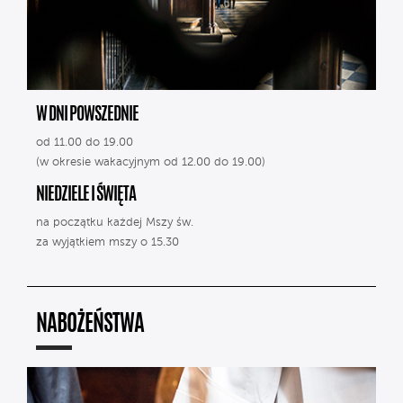
W DNI POWSZEDNIE
od 11.00 do 19.00
(w okresie wakacyjnym od 12.00 do 19.00)
NIEDZIELE I ŚWIĘTA
na początku każdej Mszy św.
za wyjątkiem mszy o 15.30
NABOŻEŃSTWA