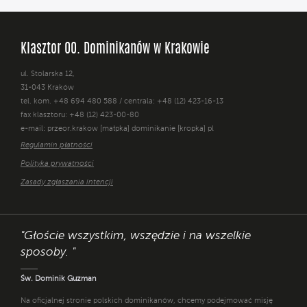
Klasztor OO. Dominikanów w Krakowie
ul. Stolarska 12,
31-043 Kraków
tel. kom. +48 694 480 588 / centrala: +48 (12) 423-16-13
fax klasztoru: +48 (12) 423-00-80
e-mail: przeor.krakow [małpka] dominikanie [kropka] pl
Regulamin płatności
Polityka prywatności
Zasady zgłaszania intencji
"Głoście wszystkim, wszędzie i na wszelkie
sposoby. "
Św. Dominik Guzman
Na oficjalnej stronie polskich dominikanów, chcemy podejmować misję