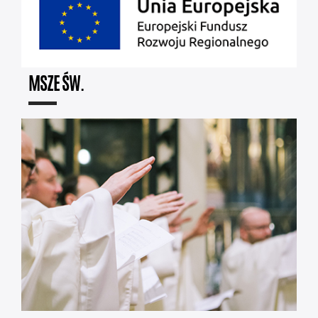
MSZE ŚW.