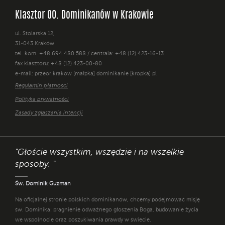
Klasztor OO. Dominikanów w Krakowie
ul. Stolarska 12,
31-043 Kraków
tel. kom. +48 694 480 588 / centrala: +48 (12) 423-16-13
fax klasztoru: +48 (12) 423-00-80
e-mail: przeor.krakow [małpka] dominikanie [kropka] pl
Regulamin płatności
Polityka prywatności
Zasady zgłaszania intencji
"Głoście wszystkim, wszędzie i na wszelkie
sposoby. "
Św. Dominik Guzman
Na oficjalnej stronie polskich dominikanów, chcemy podejmować misję
św. Dominika: pragnienie odważnego głoszenia Boga, budowanie życia
we wspólnocie oraz poszukiwania prawdy w świecie.