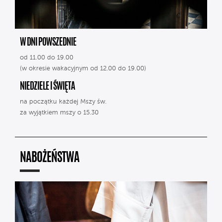
W DNI POWSZEDNIE
od 11.00 do 19.00
(w okresie wakacyjnym od 12.00 do 19.00)
NIEDZIELE I ŚWIĘTA
na początku każdej Mszy św.
za wyjątkiem mszy o 15.30
NABOŻEŃSTWA