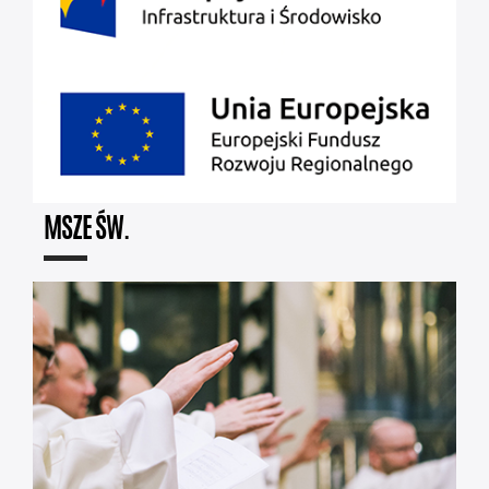
MSZE ŚW.