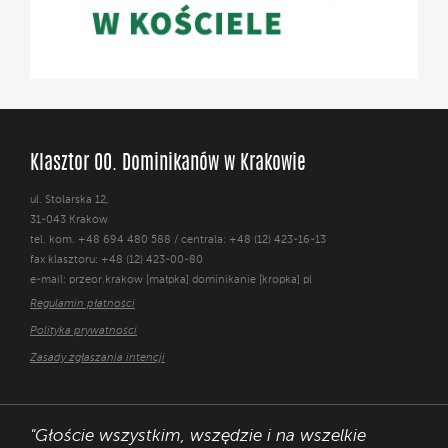
Klasztor OO. Dominikanów w Krakowie
ul. Stolarska 12,
31-043 Kraków
tel. kom. +48 694 480 588 / centrala: +48 (12) 423-16-13
fax klasztoru: +48 (12) 423-00-80
e-mail: przeor.krakow [małpka] dominikanie [kropka] pl
Regulamin płatności
Polityka prywatności
Zasady zgłaszania intencji
"Głoście wszystkim, wszędzie i na wszelkie