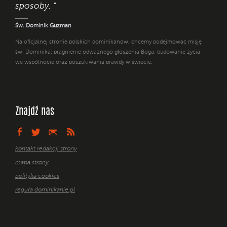
sposoby. "
Św. Dominik Guzman
Na oficjalnej stronie polskich dominikanów, chcemy podejmować misję
św. Dominika: pragnienie odważnego głoszenia Boga, budowanie życia
we wspólnocie oraz poszukiwania prawdy w świecie.
Znajdź nas
kontakt redakcji strony
mapa strony
polityka cookies
reguła dominikanie.pl