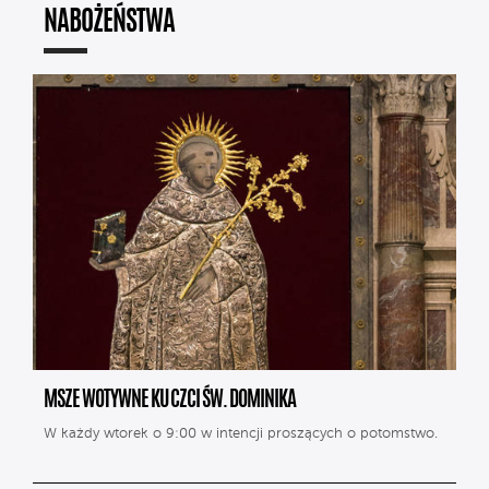
NABOŻEŃSTWA
MSZE WOTYWNE KU CZCI ŚW. DOMINIKA
W każdy wtorek o 9:00 w intencji proszących o potomstwo.