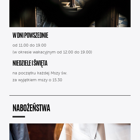
W DNI POWSZEDNIE
od 11.00 do 19.00
(w okresie wakacyjnym od 12.00 do 19.00)
NIEDZIELE I ŚWIĘTA
na początku każdej Mszy św.
za wyjątkiem mszy o 15.30
NABOŻEŃSTWA