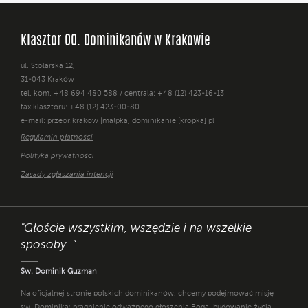
Klasztor OO. Dominikanów w Krakowie
ul. Stolarska 12,
31-043 Kraków
tel. kom. +48 694 480 588 / centrala: +48 (12) 423-16-13
fax klasztoru: +48 (12) 423-00-80
e-mail: przeor.krakow [małpka] dominikanie [kropka] pl
Regulamin płatności
Polityka prywatności
Zasady zgłaszania intencji
"Głoście wszystkim, wszędzie i na wszelkie
sposoby. "
Św. Dominik Guzman
Na oficjalnej stronie polskich dominikanów, chcemy podejmować misję
św. Dominika: pragnienie odważnego głoszenia Boga, budowanie życia