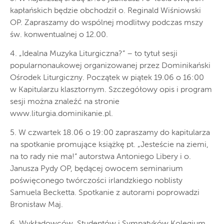
kapłańskich będzie obchodził o. Reginald Wiśniowski
OP. Zapraszamy do wspólnej modlitwy podczas mszy
św. konwentualnej o 12.00.
4. „Idealna Muzyka Liturgiczna?” – to tytuł sesji
popularnonaukowej organizowanej przez Dominikański
Ośrodek Liturgiczny. Początek w piątek 19.06 o 16:00
w Kapitularzu klasztornym. Szczegółowy opis i program
sesji można znaleźć na stronie
www.liturgia.dominikanie.pl.
5. W czwartek 18.06 o 19:00 zapraszamy do kapitularza
na spotkanie promujące książkę pt. „Jesteście na ziemi,
na to rady nie ma!” autorstwa Antoniego Libery i o.
Janusza Pydy OP, będącej owocem seminarium
poświęconego twórczości irlandzkiego noblisty
Samuela Becketta. Spotkanie z autorami poprowadzi
Bronisław Maj.
6. Wykładowców, Studentów i Sympatyków Kolegium