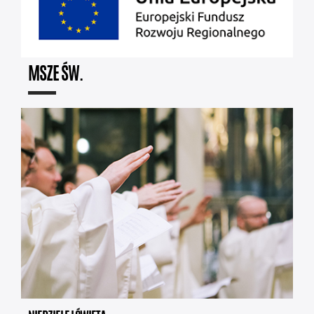
MSZE ŚW.