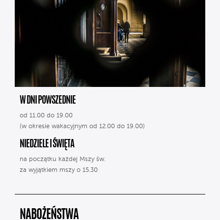
W DNI POWSZEDNIE
od 11.00 do 19.00
(w okresie wakacyjnym od 12.00 do 19.00)
NIEDZIELE I ŚWIĘTA
na początku każdej Mszy św.
za wyjątkiem mszy o 15.30
NABOŻEŃSTWA