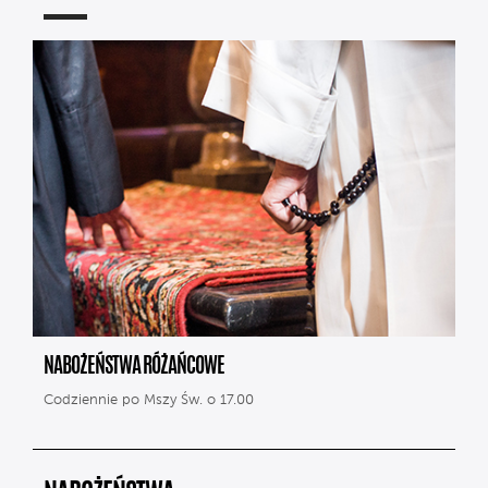
NABOŻEŃSTWA RÓŻAŃCOWE
Codziennie po Mszy Św. o 17.00