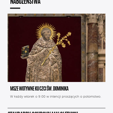
NABOŻEŃSTWA
MSZE WOTYWNE KU CZCI ŚW. DOMINIKA
W każdy wtorek o 9:00 w intencji proszących o potomstwo.