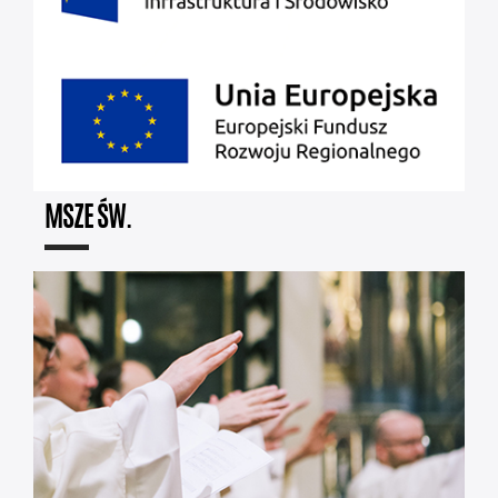
MSZE ŚW.