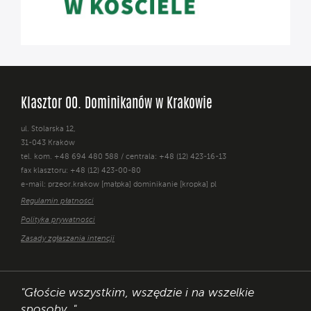
Klasztor OO. Dominikanów w Krakowie
ul. Stolarska 12,
31-043 Kraków
tel. kom. +48 694 480 588 / centrala: +48 (12) 423-16-13
fax klasztoru: +48 (12) 423-00-80
e-mail: przeor.krakow [małpka] dominikanie [kropka] pl
Regulamin płatności
Polityka prywatności
Zasady zgłaszania intencji
"Głoście wszystkim, wszędzie i na wszelkie
sposoby. "