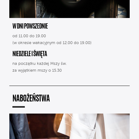
W DNI POWSZEDNIE
od 11.00 do 19.00
(w okresie wakacyjnym od 12.00 do 19.00)
NIEDZIELE I ŚWIĘTA
na początku każdej Mszy św.
za wyjątkiem mszy o 15.30
NABOŻEŃSTWA