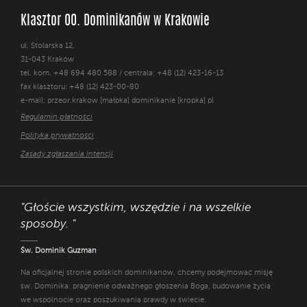
Klasztor OO. Dominikanów w Krakowie
ul. Stolarska 12,
31-043 Kraków
tel. kom. +48 694 480 588 / centrala: +48 (12) 423-16-13
fax klasztoru: +48 (12) 423-00-80
e-mail: przeor.krakow [małpka] dominikanie [kropka] pl
Regulamin płatności
Polityka prywatności
Zasady zgłaszania intencji
"Głoście wszystkim, wszędzie i na wszelkie
sposoby. "
Św. Dominik Guzman
Na oficjalnej stronie polskich dominikanów, chcemy podejmować misję
św. Dominika: pragnienie odważnego głoszenia Boga, budowanie życia
we wspólnocie oraz poszukiwania prawdy w świecie.