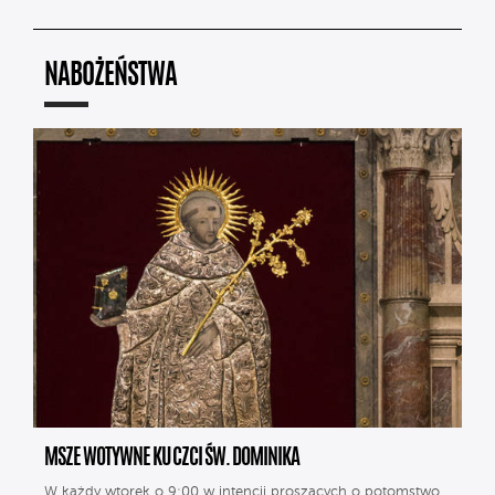
NABOŻEŃSTWA
MSZE WOTYWNE KU CZCI ŚW. DOMINIKA
W każdy wtorek o 9:00 w intencji proszących o potomstwo.