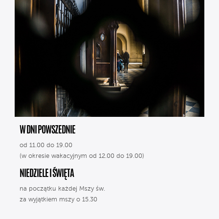
W DNI POWSZEDNIE
od 11.00 do 19.00
(w okresie wakacyjnym od 12.00 do 19.00)
NIEDZIELE I ŚWIĘTA
na początku każdej Mszy św.
za wyjątkiem mszy o 15.30