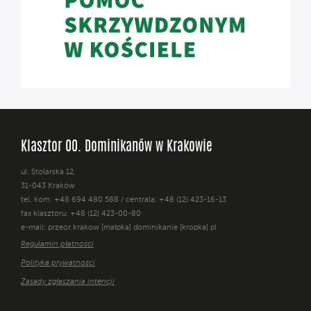
Klasztor OO. Dominikanów w Krakowie
ul. Stolarska 12,
31-043 Kraków
tel. kom. +48 694 480 588 / centrala: +48 (12) 423-16-13
fax klasztoru: +48 (12) 423-00-80
e-mail: przeor.krakow [małpka] dominikanie [kropka] pl
Regulamin płatności
Polityka prywatności
Zasady zgłaszania intencji