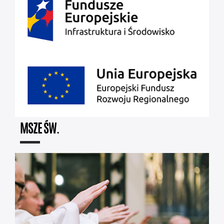
MSZE ŚW.