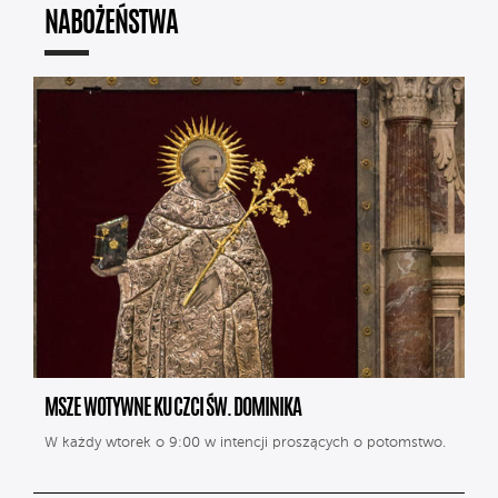
NABOŻEŃSTWA
MSZE WOTYWNE KU CZCI ŚW. DOMINIKA
W każdy wtorek o 9:00 w intencji proszących o potomstwo.