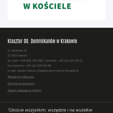
Klasztor OO. Dominikanów w Krakowie
ul. Stolarska 12,
31-043 Kraków
tel. kom. +48 694 480 588 / centrala: +48 (12) 423-16-13
fax klasztoru: +48 (12) 423-00-80
e-mail: przeor.krakow [małpka] dominikanie [kropka] pl
Regulamin płatności
Polityka prywatności
Zasady zgłaszania intencji
"Głoście wszystkim, wszędzie i na wszelkie