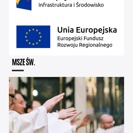
MSZE ŚW.