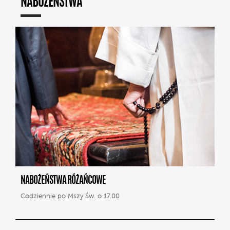
NABOŻEŃSTWA
NABOŻEŃSTWA RÓŻAŃCOWE
Codziennie po Mszy Św. o 17.00