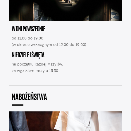
W DNI POWSZEDNIE
od 11.00 do 19.00
(w okresie wakacyjnym od 12.00 do 19.00)
NIEDZIELE I ŚWIĘTA
na początku każdej Mszy św.
za wyjątkiem mszy o 15.30
NABOŻEŃSTWA