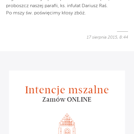
proboszcz naszej parafii, ks. infułat Dariusz Raś.
Po mszy św. poświęcimy kłosy zbóż.
17 sierpnia 2015, 8:44