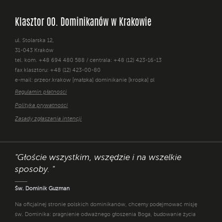
Klasztor OO. Dominikanów w Krakowie
ul. Stolarska 12,
31-043 Kraków
tel. kom. +48 694 480 588 / centrala: +48 (12) 423-16-13
fax klasztoru: +48 (12) 423-00-80
e-mail: przeor.krakow [małpka] dominikanie [kropka] pl
Regulamin płatności
Polityka prywatności
Zasady zgłaszania intencji
"Głoście wszystkim, wszędzie i na wszelkie
sposoby. "
Św. Dominik Guzman
Na oficjalnej stronie polskich dominikanów, chcemy podejmować misję
św. Dominika: pragnienie odważnego głoszenia Boga, budowanie życia