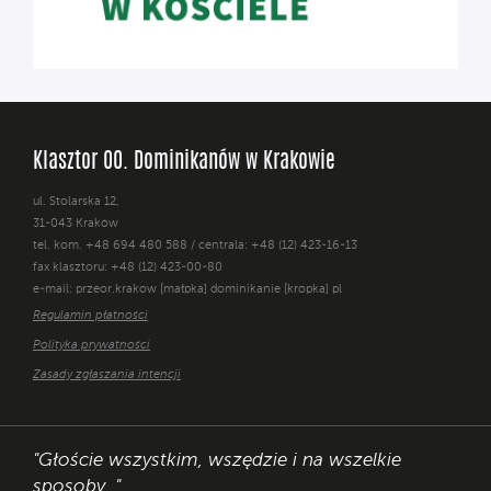
Klasztor OO. Dominikanów w Krakowie
ul. Stolarska 12,
31-043 Kraków
tel. kom. +48 694 480 588 / centrala: +48 (12) 423-16-13
fax klasztoru: +48 (12) 423-00-80
e-mail: przeor.krakow [małpka] dominikanie [kropka] pl
Regulamin płatności
Polityka prywatności
Zasady zgłaszania intencji
"Głoście wszystkim, wszędzie i na wszelkie
sposoby. "