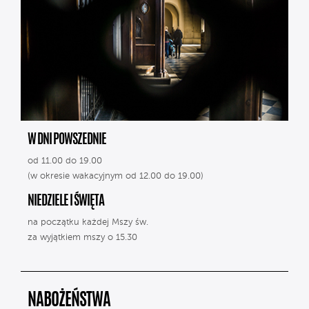
W DNI POWSZEDNIE
od 11.00 do 19.00
(w okresie wakacyjnym od 12.00 do 19.00)
NIEDZIELE I ŚWIĘTA
na początku każdej Mszy św.
za wyjątkiem mszy o 15.30
NABOŻEŃSTWA