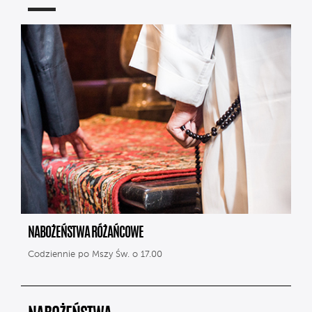
NABOŻEŃSTWA RÓŻAŃCOWE
Codziennie po Mszy Św. o 17.00