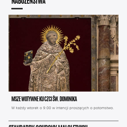
NABOŻEŃSTWA
MSZE WOTYWNE KU CZCI ŚW. DOMINIKA
W każdy wtorek o 9:00 w intencji proszących o potomstwo.