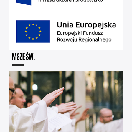
MSZE ŚW.