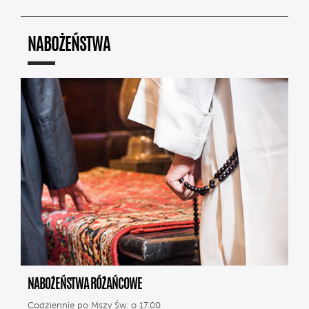
NABOŻEŃSTWA
NABOŻEŃSTWA RÓŻAŃCOWE
Codziennie po Mszy Św. o 17.00