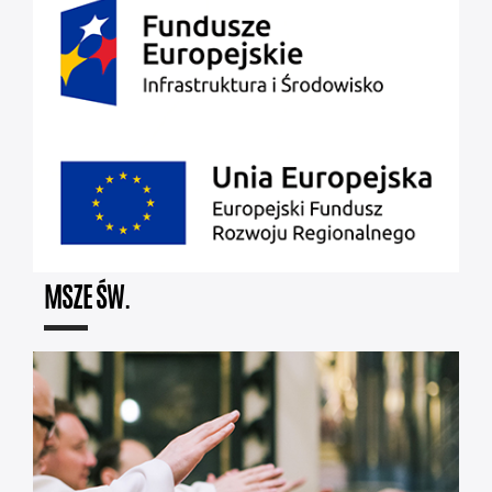
MSZE ŚW.