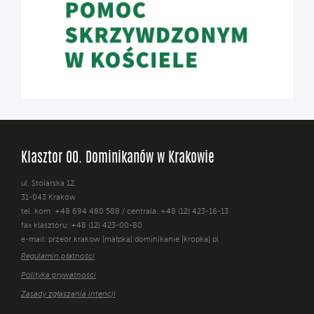
Klasztor OO. Dominikanów w Krakowie
ul. Stolarska 12,
31-043 Kraków
tel. kom. +48 694 480 588 / centrala: +48 (12) 423-16-13
fax klasztoru: +48 (12) 423-00-80
e-mail: przeor.krakow [małpka] dominikanie [kropka] pl
Regulamin płatności
Polityka prywatności
Zasady zgłaszania intencji