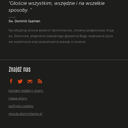
"Głoście wszystkim, wszędzie i na wszelkie
sposoby. "
Św. Dominik Guzman
Na oficjalnej stronie polskich dominikanów, chcemy podejmować misję
św. Dominika: pragnienie odważnego głoszenia Boga, budowanie życia
we wspólnocie oraz poszukiwania prawdy w świecie.
Znajdź nas
kontakt redakcji strony
mapa strony
polityka cookies
reguła dominikanie.pl