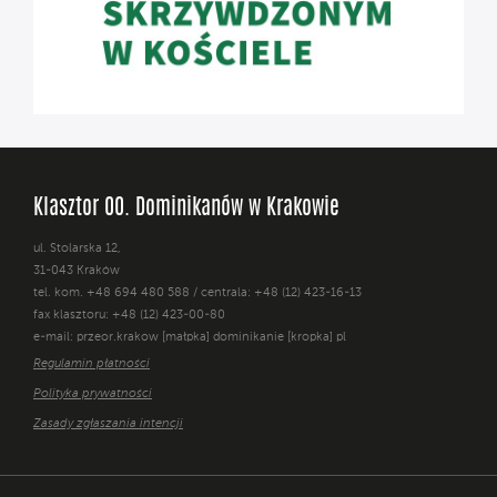
Klasztor OO. Dominikanów w Krakowie
ul. Stolarska 12,
31-043 Kraków
tel. kom. +48 694 480 588 / centrala: +48 (12) 423-16-13
fax klasztoru: +48 (12) 423-00-80
e-mail: przeor.krakow [małpka] dominikanie [kropka] pl
Regulamin płatności
Polityka prywatności
Zasady zgłaszania intencji