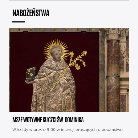
NABOŻEŃSTWA
MSZE WOTYWNE KU CZCI ŚW. DOMINIKA
W każdy wtorek o 9:00 w intencji proszących o potomstwo.