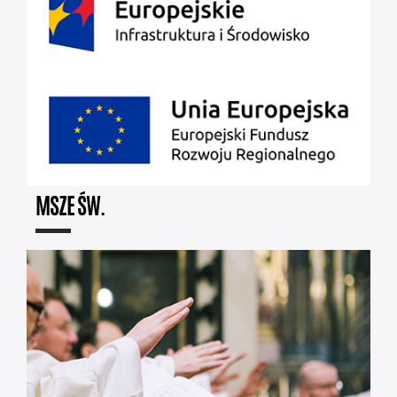
MSZE ŚW.