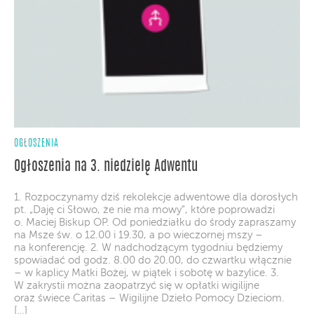
OGŁOSZENIA
Ogłoszenia na 3. niedzielę Adwentu
1. Rozpoczynamy dziś rekolekcje adwentowe dla dorosłych
pt. „Daję ci Słowo, że nie ma mowy”, które poprowadzi
o. Maciej Biskup OP. Od poniedziałku do środy zapraszamy
na Msze św. o 12.00 i 19.30, a po wieczornej mszy –
na konferencję. 2. W nadchodzącym tygodniu będziemy
spowiadać od godz. 8.00 do 20.00, do czwartku włącznie
– w kaplicy Matki Bożej, w piątek i sobotę w bazylice. 3.
W zakrystii można zaopatrzyć się w opłatki wigilijne
oraz świece Caritas – Wigilijne Dzieło Pomocy Dzieciom.
[…]