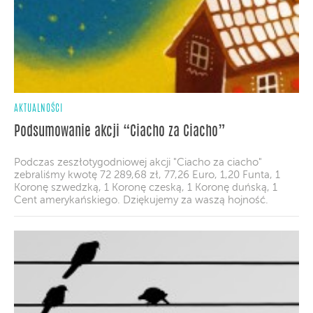
AKTUALNOŚCI
Podsumowanie akcji “Ciacho za Ciacho”
Podczas zeszłotygodniowej akcji "Ciacho za ciacho"
zebraliśmy kwotę 72 289,68 zł, 77,26 Euro, 1,20 Funta, 1
Koronę szwedzką, 1 Koronę czeską, 1 Koronę duńską, 1
Cent amerykańskiego. Dziękujemy za waszą hojność.