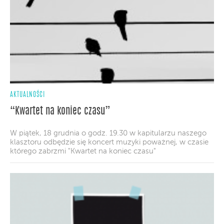
AKTUALNOŚCI
“Kwartet na koniec czasu”
W piątek, 18 grudnia o godz. 19.30 w kapitularzu naszego
klasztoru odbędzie się koncert muzyki poważnej, w czasie
którego zabrzmi "Kwartet na koniec czasu"