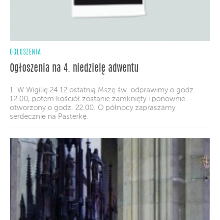
OGŁOSZENIA
Ogłoszenia na 4. niedzielę adwentu
1. W Wigilię 24.12 ostatnią Mszę św. odprawimy o godz.
12.00, potem kościół zostanie zamknięty i ponownie
otworzony o godz. 22.00. O północy zapraszamy
serdecznie na Pasterkę.