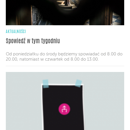
AKTUALNOŚCI
Spowiedź w tym tygodniu
Od poniedziałku do środy będziemy spowiadać od 8.00 do
20.00, natomiast w czwartek od 8.00 do 13.00.