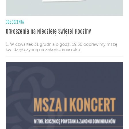
OGŁOSZENIA
Ogłoszenia na Niedzielę Świętej Rodziny
1. W czwartek 31 grudnia o godz. 19.30 odprawimy mszę
św. dziękczynną na zakończenie roku.