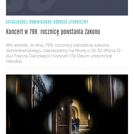
,
AKTUALNOŚCI
DOMINIKAŃSKI OŚRODEK LITURGICZNY
Koncert w 799. rocznicę powstania Zakonu
We wtorek, w dniu 799. rocznicy założenia zakonu
dominikańskiego, zapraszamy na Mszę o 19:30 (Missa D-
dur Franza Danziego) i koncert (Te Deum utrechckie
Händla).