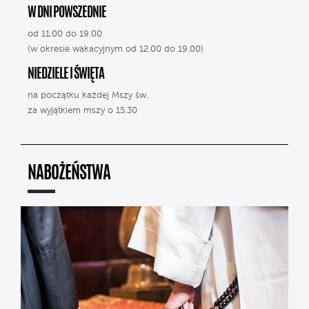
W DNI POWSZEDNIE
od 11.00 do 19.00
(w okresie wakacyjnym od 12.00 do 19.00)
NIEDZIELE I ŚWIĘTA
na początku każdej Mszy św.
za wyjątkiem mszy o 15.30
NABOŻEŃSTWA