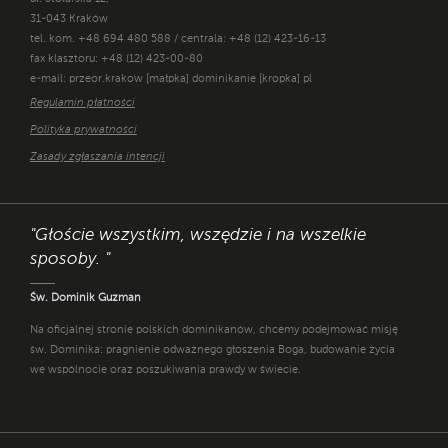
31-043 Kraków
tel. kom. +48 694 480 588 / centrala: +48 (12) 423-16-13
fax klasztoru: +48 (12) 423-00-80
e-mail: przeor.krakow [małpka] dominikanie [kropka] pl
Regulamin płatności
Polityka prywatności
Zasady zgłaszania intencji
"Głoście wszystkim, wszędzie i na wszelkie
sposoby. "
Św. Dominik Guzman
Na oficjalnej stronie polskich dominikanów, chcemy podejmować misję
św. Dominika: pragnienie odważnego głoszenia Boga, budowanie życia
we wspólnocie oraz poszukiwania prawdy w świecie.