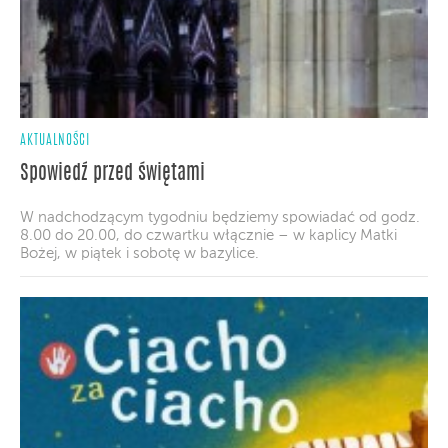
AKTUALNOŚCI
Spowiedź przed świętami
W nadchodzącym tygodniu będziemy spowiadać od godz.
8.00 do 20.00, do czwartku włącznie – w kaplicy Matki
Bożej, w piątek i sobotę w bazylice.