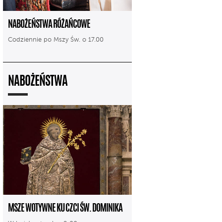
NABOŻEŃSTWA RÓŻAŃCOWE
Codziennie po Mszy Św. o 17.00
NABOŻEŃSTWA
MSZE WOTYWNE KU CZCI ŚW. DOMINIKA