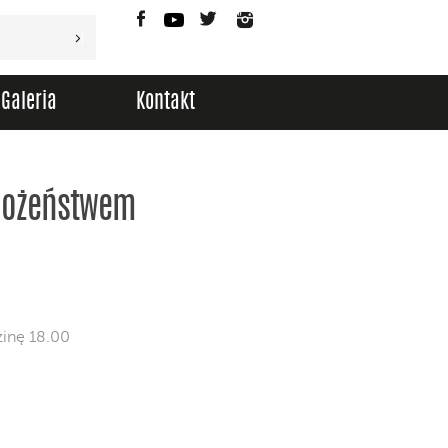
Facebook
YouTube
Twitter
Instagram
Galeria
Kontakt
abożeństwem
zinę 18.00