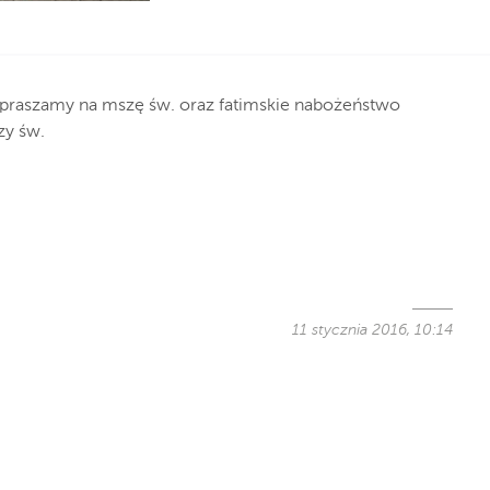
zapraszamy na mszę św. oraz fatimskie nabożeństwo
zy św.
11 stycznia 2016, 10:14