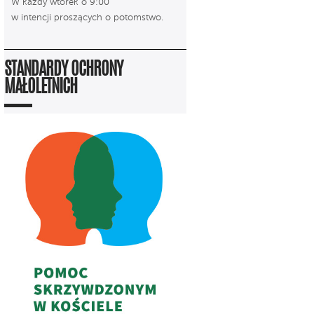
W każdy wtorek o 9:00
w intencji proszących o potomstwo.
STANDARDY OCHRONY
MAŁOLETNICH