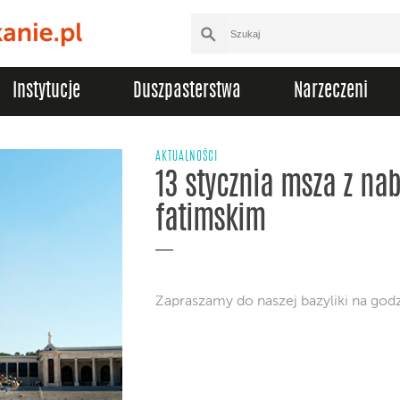
Instytucje
Duszpasterstwa
Narzeczeni
AKTUALNOŚCI
13 stycznia msza z n
fatimskim
Zapraszamy do naszej bazyliki na god