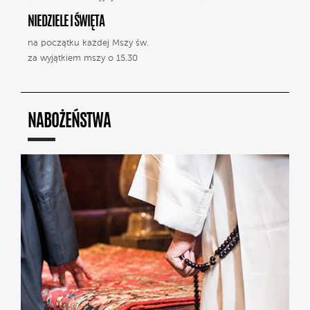
NIEDZIELE I ŚWIĘTA
na początku każdej Mszy św.
za wyjątkiem mszy o 15.30
NABOŻEŃSTWA