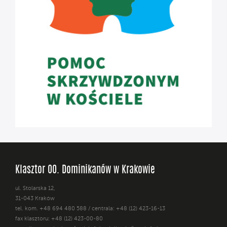
Klasztor OO. Dominikanów w Krakowie
ul. Stolarska 12,
31-043 Kraków
tel. kom. +48 694 480 588 / centrala: +48 (12) 423-16-13
fax klasztoru: +48 (12) 423-00-80