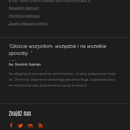
e-mail: przeor.krakow [małpka] dominikanie [kropka] pl
Regulamin płatności
Polityka prywatności
Zasady zgłaszania intencji
"Głoście wszystkim, wszędzie i na wszelkie
sposoby. "
Św. Dominik Guzman
Na oficjalnej stronie polskich dominikanów, chcemy podejmować misję
św. Dominika: pragnienie odważnego głoszenia Boga, budowanie życia
we wspólnocie oraz poszukiwania prawdy w świecie.
Znajdź nas