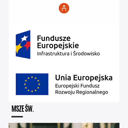
MSZE ŚW.