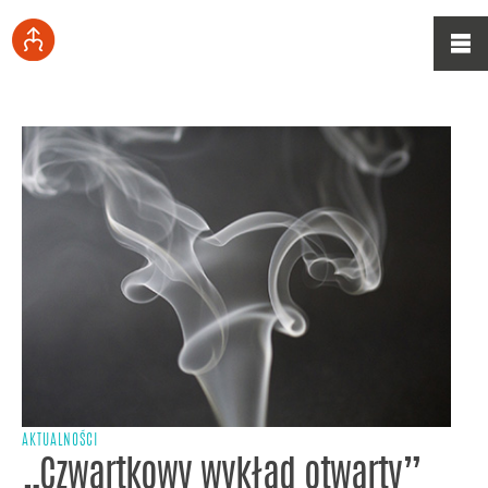
AKTUALNOŚCI
„Czwartkowy wykład otwarty”