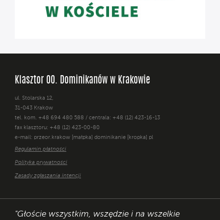
Klasztor OO. Dominikanów w Krakowie
ul. Stolarska 12,
31-043 Kraków
tel. kom. +48 694 480 588 / centrala: +48 (12) 423-16-13
fax klasztoru: +48 (12) 423-00-80
e-mail: przeor.krakow [małpka] dominikanie [kropka] pl
Regulamin płatności
Polityka prywatności
Zasady zgłaszania intencji
"Głoście wszystkim, wszędzie i na wszelkie