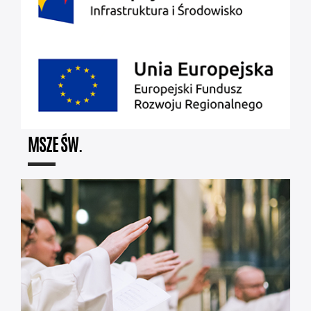
MSZE ŚW.