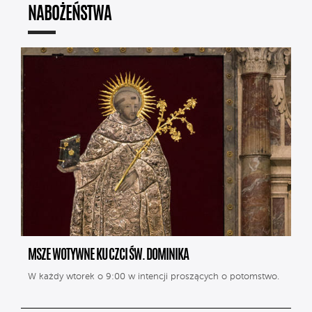
NABOŻEŃSTWA
MSZE WOTYWNE KU CZCI ŚW. DOMINIKA
W każdy wtorek o 9:00 w intencji proszących o potomstwo.