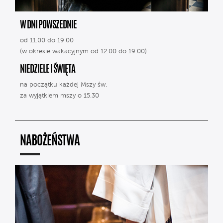
W DNI POWSZEDNIE
od 11.00 do 19.00
(w okresie wakacyjnym od 12.00 do 19.00)
NIEDZIELE I ŚWIĘTA
na początku każdej Mszy św.
za wyjątkiem mszy o 15.30
NABOŻEŃSTWA