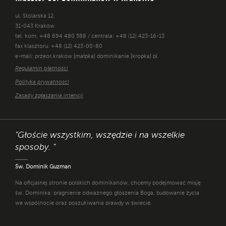
ul. Stolarska 12,
31-043 Kraków
tel. kom. +48 694 480 588 / centrala: +48 (12) 423-16-13
fax klasztoru: +48 (12) 423-00-80
e-mail: przeor.krakow [małpka] dominikanie [kropka] pl
Regulamin płatności
Polityka prywatności
Zasady zgłaszania intencji
"Głoście wszystkim, wszędzie i na wszelkie
sposoby. "
Św. Dominik Guzman
Na oficjalnej stronie polskich dominikanów, chcemy podejmować misję
św. Dominika: pragnienie odważnego głoszenia Boga, budowanie życia
we wspólnocie oraz poszukiwania prawdy w świecie.