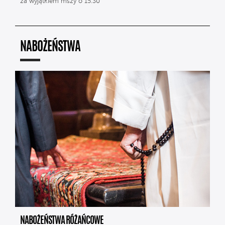
za wyjątkiem mszy o 15.30
NABOŻEŃSTWA
NABOŻEŃSTWA RÓŻAŃCOWE