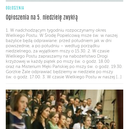
OGŁOSZENIA
Ogłoszenia na 5. niedzielę zwykłą
1. W nadchodzącym tygodniu rozpoczynamy okres
Wielkiego Postu. W Środę Popielcową msze św. w naszej
bazylice będą odprawiane: przed południem jak w dni
powszednie, a po południu – według porządku
niedzielnego, za wyjątkiem mszy o 15.30. 2. W czasie
Wielkiego Postu zapraszamy na nabożeństwo Drogi
krzyżowej w każdy piątek po mszy św. o godz. 18.00
oraz na Misterium Męki Pańskiej po mszy św. o godz. 19.30.
Gorzkie Żale odprawiać będziemy w niedziele po mszy
św. o godz. 17.00. 3. W czasie Wielkiego Postu w naszej […]