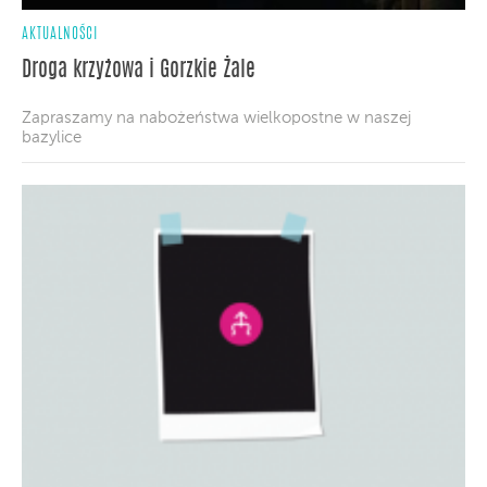
AKTUALNOŚCI
Droga krzyżowa i Gorzkie Żale
Zapraszamy na nabożeństwa wielkopostne w naszej
bazylice