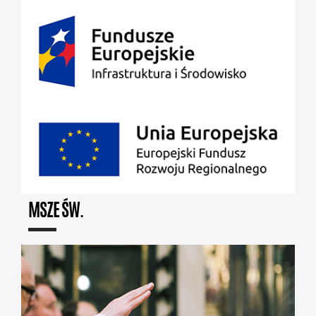
MSZE ŚW.