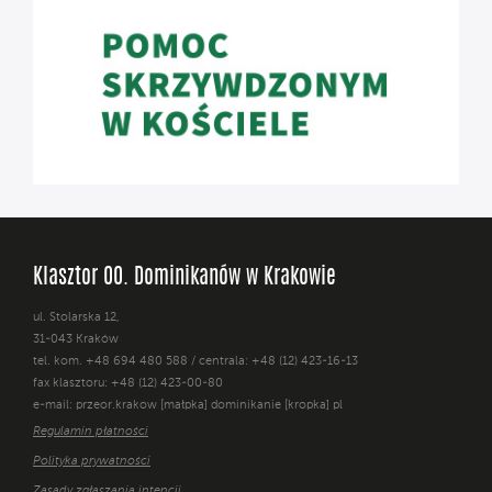
Klasztor OO. Dominikanów w Krakowie
ul. Stolarska 12,
31-043 Kraków
tel. kom. +48 694 480 588 / centrala: +48 (12) 423-16-13
fax klasztoru: +48 (12) 423-00-80
e-mail: przeor.krakow [małpka] dominikanie [kropka] pl
Regulamin płatności
Polityka prywatności
Zasady zgłaszania intencji