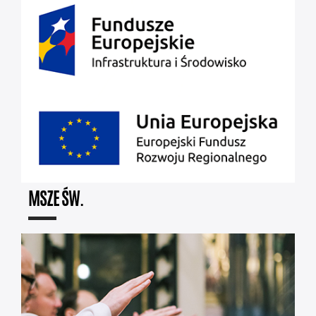
MSZE ŚW.