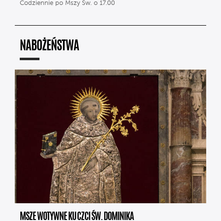
Codziennie po Mszy Św. o 17.00
NABOŻEŃSTWA
MSZE WOTYWNE KU CZCI ŚW. DOMINIKA