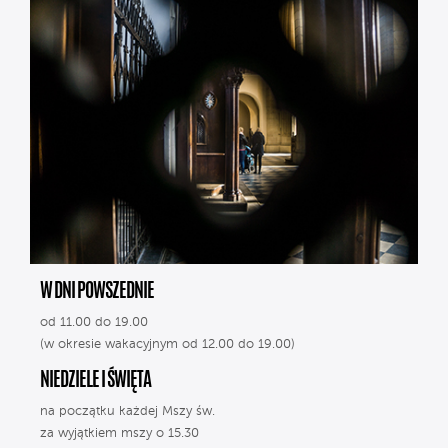
W DNI POWSZEDNIE
od 11.00 do 19.00
(w okresie wakacyjnym od 12.00 do 19.00)
NIEDZIELE I ŚWIĘTA
na początku każdej Mszy św.
za wyjątkiem mszy o 15.30