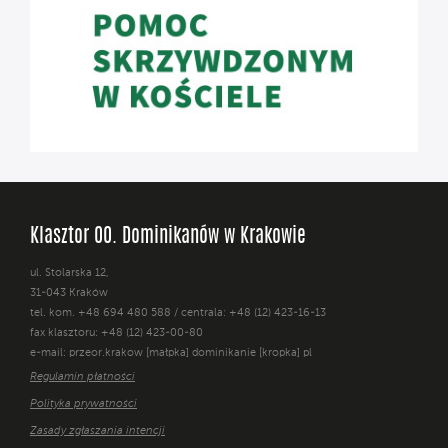
Klasztor OO. Dominikanów w Krakowie
ul. Stolarska 12,
31-043 Kraków
tel. kom. +48 694 480 588 / centrala: +48 (12) 423-16-13
fax klasztoru: +48 (12) 423-00-80
e-mail: przeor.krakow [małpka] dominikanie [kropka] pl
Regulamin płatności
Polityka prywatności
Zasady zgłaszania intencji