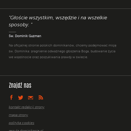
"Głoście wszystkim, wszędzie i na wszelkie
sposoby. "
Św. Dominik Guzman
Na oficjalnej stronie polskich dominikanów, chcemy podejmować misję
św. Dominika: pragnienie odważnego głoszenia Boga, budowanie życia
we wspólnocie oraz poszukiwania prawdy w świecie.
Znajdź nas
kontakt redakcji strony
mapa strony
polityka cookies
reguła dominikanie.pl