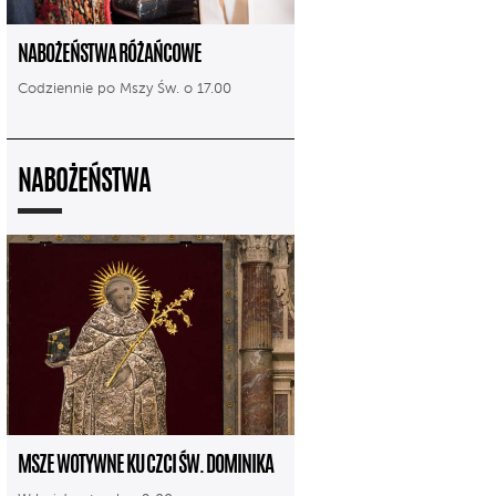
NABOŻEŃSTWA RÓŻAŃCOWE
Codziennie po Mszy Św. o 17.00
NABOŻEŃSTWA
MSZE WOTYWNE KU CZCI ŚW. DOMINIKA