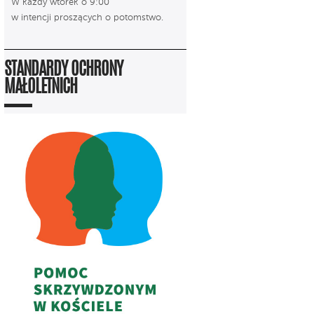
W każdy wtorek o 9:00
w intencji proszących o potomstwo.
STANDARDY OCHRONY
MAŁOLETNICH