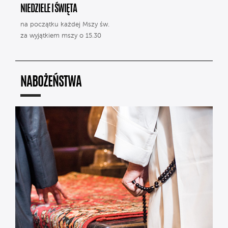
NIEDZIELE I ŚWIĘTA
na początku każdej Mszy św.
za wyjątkiem mszy o 15.30
NABOŻEŃSTWA