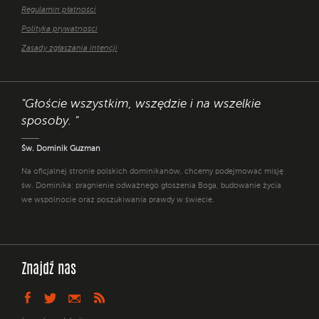
Regulamin płatności
Polityka prywatności
Zasady zgłaszania intencji
"Głoście wszystkim, wszędzie i na wszelkie
sposoby. "
Św. Dominik Guzman
Na oficjalnej stronie polskich dominikanów, chcemy podejmować misję
św. Dominika: pragnienie odważnego głoszenia Boga, budowanie życia
we wspólnocie oraz poszukiwania prawdy w świecie.
Znajdź nas