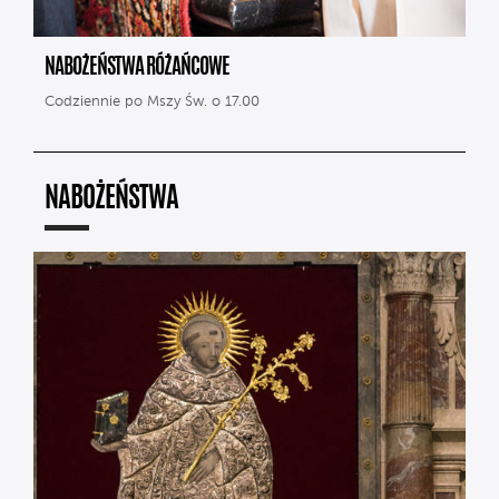
NABOŻEŃSTWA RÓŻAŃCOWE
Codziennie po Mszy Św. o 17.00
NABOŻEŃSTWA