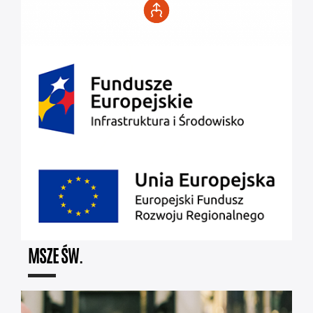
MSZE ŚW.