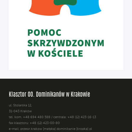
Klasztor OO. Dominikanów w Krakowie
ul. Stolarska 12,
31-043 Kraków
tel. kom. +48 694 480 588 / centrala: +48 (12) 423-16-13
fax klasztoru: +48 (12) 423-00-80
e-mail: przeor.krakow [małpka] dominikanie [kropka] pl