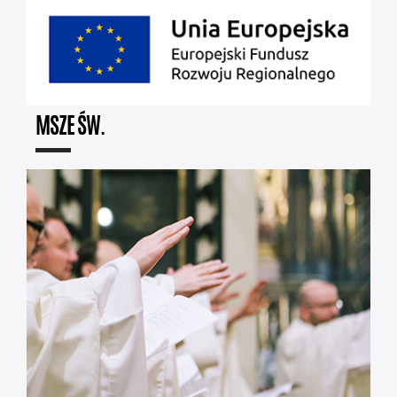
MSZE ŚW.