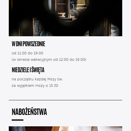
W DNI POWSZEDNIE
od 11.00 do 19.00
(w okresie wakacyjnym od 12.00 do 19.00)
NIEDZIELE I ŚWIĘTA
na początku każdej Mszy św.
za wyjątkiem mszy o 15.30
NABOŻEŃSTWA