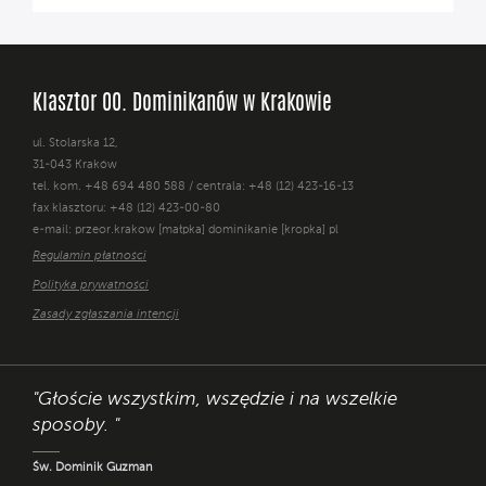
Klasztor OO. Dominikanów w Krakowie
ul. Stolarska 12,
31-043 Kraków
tel. kom. +48 694 480 588 / centrala: +48 (12) 423-16-13
fax klasztoru: +48 (12) 423-00-80
e-mail: przeor.krakow [małpka] dominikanie [kropka] pl
Regulamin płatności
Polityka prywatności
Zasady zgłaszania intencji
"Głoście wszystkim, wszędzie i na wszelkie
sposoby. "
Św. Dominik Guzman