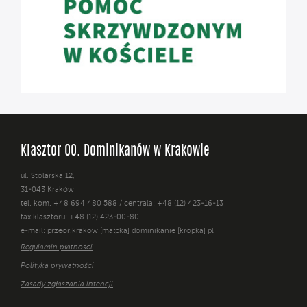
Klasztor OO. Dominikanów w Krakowie
ul. Stolarska 12,
31-043 Kraków
tel. kom. +48 694 480 588 / centrala: +48 (12) 423-16-13
fax klasztoru: +48 (12) 423-00-80
e-mail: przeor.krakow [małpka] dominikanie [kropka] pl
Regulamin płatności
Polityka prywatności
Zasady zgłaszania intencji