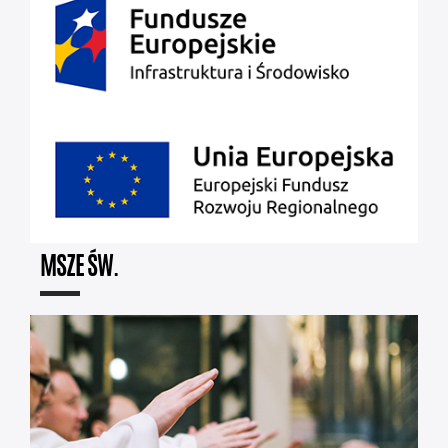
MSZE ŚW.