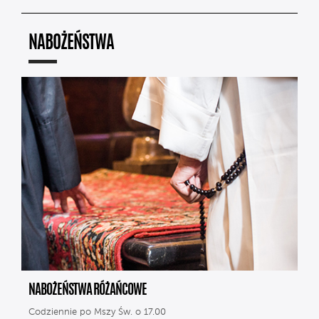
NABOŻEŃSTWA
NABOŻEŃSTWA RÓŻAŃCOWE
Codziennie po Mszy Św. o 17.00