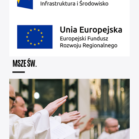
MSZE ŚW.