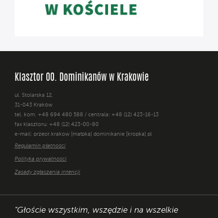
Klasztor OO. Dominikanów w Krakowie
ul. Stolarska 12,
31-043 Kraków
tel. kom. +48 694 480 588 / centrala: +48 (12) 423-16-13
fax klasztoru: +48 (12) 423-00-80
e-mail: przeor.krakow [małpka] dominikanie [kropka] pl
Regulamin płatności
Polityka prywatności
Zasady zgłaszania intencji
"Głoście wszystkim, wszędzie i na wszelkie