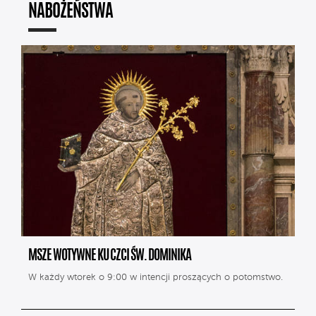
NABOŻEŃSTWA
MSZE WOTYWNE KU CZCI ŚW. DOMINIKA
W każdy wtorek o 9:00 w intencji proszących o potomstwo.