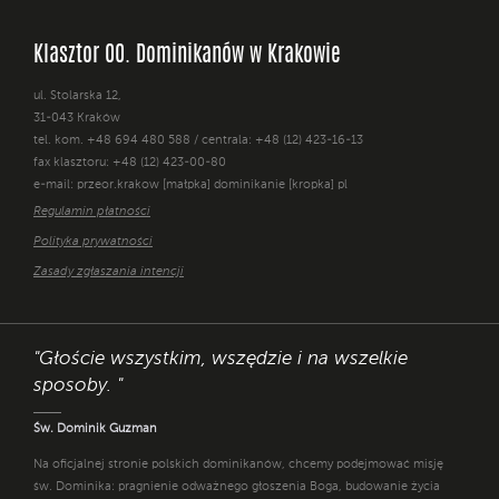
Klasztor OO. Dominikanów w Krakowie
ul. Stolarska 12,
31-043 Kraków
tel. kom. +48 694 480 588 / centrala: +48 (12) 423-16-13
fax klasztoru: +48 (12) 423-00-80
e-mail: przeor.krakow [małpka] dominikanie [kropka] pl
Regulamin płatności
Polityka prywatności
Zasady zgłaszania intencji
"Głoście wszystkim, wszędzie i na wszelkie
sposoby. "
Św. Dominik Guzman
Na oficjalnej stronie polskich dominikanów, chcemy podejmować misję
św. Dominika: pragnienie odważnego głoszenia Boga, budowanie życia