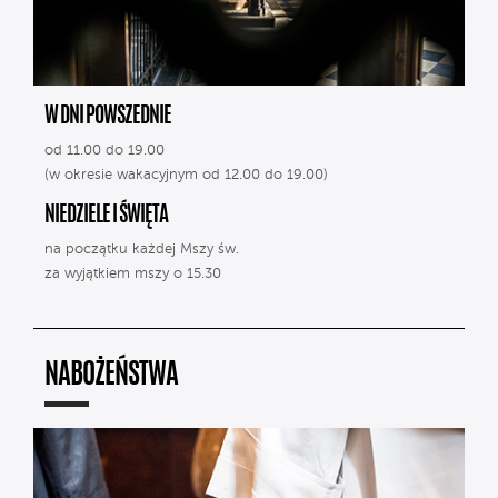
W DNI POWSZEDNIE
od 11.00 do 19.00
(w okresie wakacyjnym od 12.00 do 19.00)
NIEDZIELE I ŚWIĘTA
na początku każdej Mszy św.
za wyjątkiem mszy o 15.30
NABOŻEŃSTWA