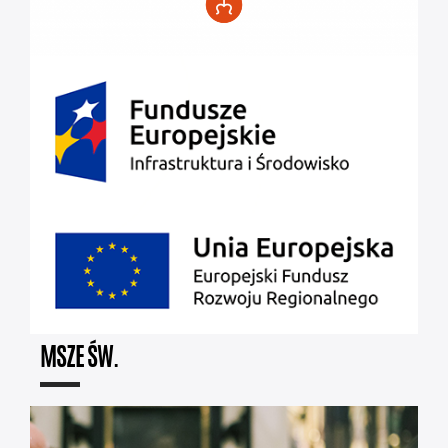
MSZE ŚW.