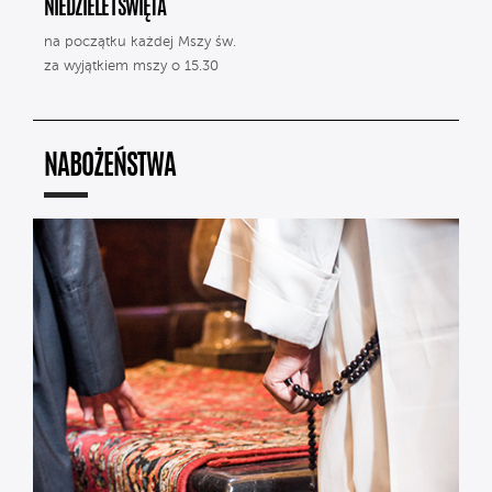
NIEDZIELE I ŚWIĘTA
na początku każdej Mszy św.
za wyjątkiem mszy o 15.30
NABOŻEŃSTWA