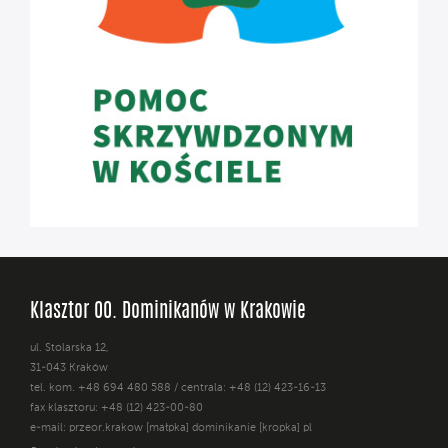
Klasztor OO. Dominikanów w Krakowie
ul. Stolarska 12,
31-043 Kraków
tel. kom. +48 694 480 588 / centrala: +48 (12) 423-16-13
fax klasztoru: +48 (12) 423-00-80
e-mail: przeor.krakow [małpka] dominikanie [kropka] pl