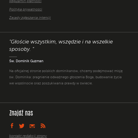
Regulamin płatności
Polityka prywatności
Zasady zgłaszania intencji
"Głoście wszystkim, wszędzie i na wszelkie
sposoby. "
Św. Dominik Guzman
Na oficjalnej stronie polskich dominikanów, chcemy podejmować misję
św. Dominika: pragnienie odważnego głoszenia Boga, budowanie życia
we wspólnocie oraz poszukiwania prawdy w świecie.
Znajdź nas
kontakt redakcji strony