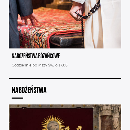
NABOŻEŃSTWA RÓŻAŃCOWE
Codziennie po Mszy Św. o 17.00
NABOŻEŃSTWA