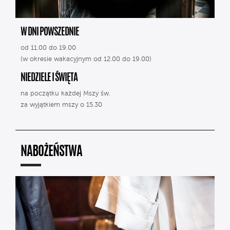
W DNI POWSZEDNIE
od 11.00 do 19.00
(w okresie wakacyjnym od 12.00 do 19.00)
NIEDZIELE I ŚWIĘTA
na początku każdej Mszy św.
za wyjątkiem mszy o 15.30
NABOŻEŃSTWA