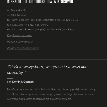
Klasztor OO. Dominikanów w Krakowie
ul. Stolarska 12,
31-043 Kraków
tel. kom. +48 694 480 588 / centrala: +48 (12) 423-16-13
fax klasztoru: +48 (12) 423-00-80
e-mail: przeor.krakow [małpka] dominikanie [kropka] pl
Regulamin płatności
Polityka prywatności
Zasady zgłaszania intencji
"Głoście wszystkim, wszędzie i na wszelkie
sposoby. "
Św. Dominik Guzman
Na oficjalnej stronie polskich dominikanów, chcemy podejmować misję
św. Dominika: pragnienie odważnego głoszenia Boga, budowanie życia
we wspólnocie oraz poszukiwania prawdy w świecie.