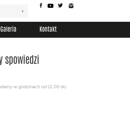
Facebook
YouTube
Twitter
Instagram
Galeria
Kontakt
y spowiedzi
adamy w godzinach od 12.00 do