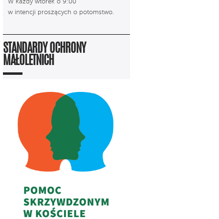
W każdy wtorek o 9:00
w intencji proszących o potomstwo.
STANDARDY OCHRONY
MAŁOLETNICH