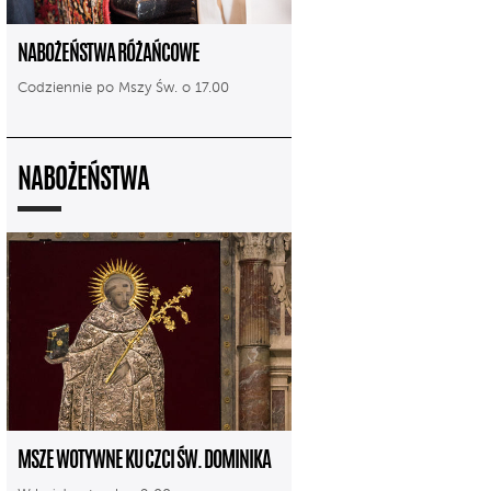
NABOŻEŃSTWA RÓŻAŃCOWE
Codziennie po Mszy Św. o 17.00
NABOŻEŃSTWA
MSZE WOTYWNE KU CZCI ŚW. DOMINIKA