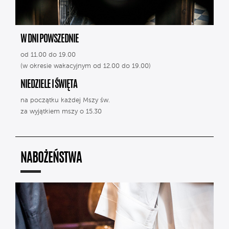
W DNI POWSZEDNIE
od 11.00 do 19.00
(w okresie wakacyjnym od 12.00 do 19.00)
NIEDZIELE I ŚWIĘTA
na początku każdej Mszy św.
za wyjątkiem mszy o 15.30
NABOŻEŃSTWA