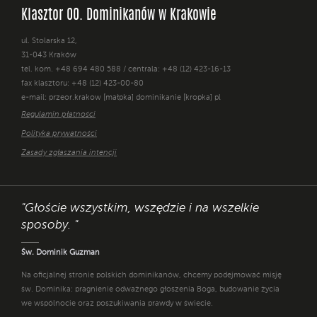
Klasztor OO. Dominikanów w Krakowie
ul. Stolarska 12,
31-043 Kraków
tel. kom. +48 694 480 588 / centrala: +48 (12) 423-16-13
fax klasztoru: +48 (12) 423-00-80
e-mail: przeor.krakow [małpka] dominikanie [kropka] pl
Regulamin płatności
Polityka prywatności
Zasady zgłaszania intencji
"Głoście wszystkim, wszędzie i na wszelkie
sposoby. "
Św. Dominik Guzman
Na oficjalnej stronie polskich dominikanów, chcemy podejmować misję
św. Dominika: pragnienie odważnego głoszenia Boga, budowanie życia
we wspólnocie oraz poszukiwania prawdy w świecie.