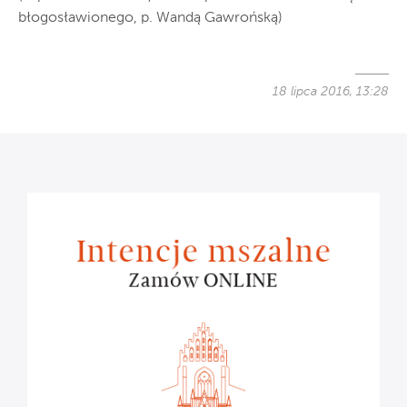
błogosławionego, p. Wandą Gawrońską)
18 lipca 2016, 13:28