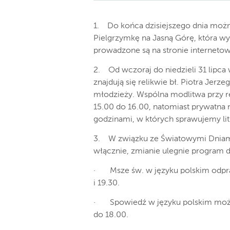
1. Do końca dzisiejszego dnia możn
Pielgrzymkę na Jasną Górę, która wyru
prowadzone są na stronie interneto
2. Od wczoraj do niedzieli 31 lipca
znajdują się relikwie bł. Piotra Jerz
młodzieży. Wspólna modlitwa przy r
15.00 do 16.00, natomiast prywatna 
godzinami, w których sprawujemy lit
3. W związku ze Światowymi Dniami 
włącznie, zmianie ulegnie program d
· Msze św. w języku polskim odpraw
i 19.30.
· Spowiedź w języku polskim możl
do 18.00.