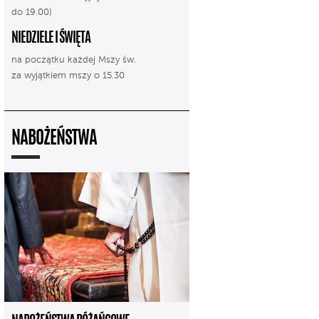
do 19.00)
NIEDZIELE I ŚWIĘTA
na początku każdej Mszy św.
za wyjątkiem mszy o 15.30
NABOŻEŃSTWA