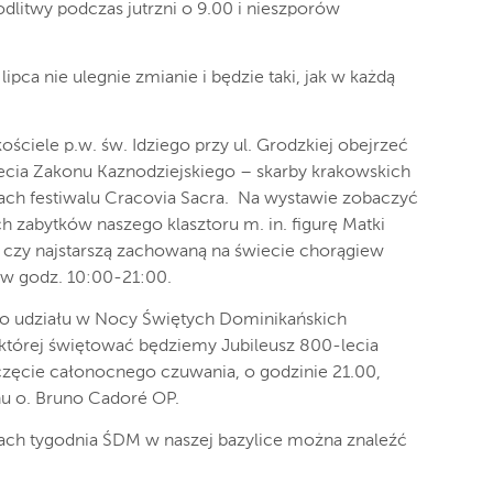
litwy podczas jutrzni o 9.00 i nieszporów
lipca nie ulegnie zmianie i będzie taki, jak w każdą
ościele p.w. św. Idziego przy ul. Grodzkiej obejrzeć
ecia Zakonu Kaznodziejskiego – skarby krakowskich
h festiwalu Cracovia Sacra. Na wystawie zobaczyć
h zabytków naszego klasztoru m. in. figurę Matki
a czy najstarszą zachowaną na świecie chorągiew
 w godz. 10:00-21:00.
o udziału w Nocy Świętych Dominikańskich
e której świętować będziemy Jubileusz 800-lecia
zęcie całonocnego czuwania, o godzinie 21.00,
u o. Bruno Cadoré OP.
ach tygodnia ŚDM w naszej bazylice można znaleźć