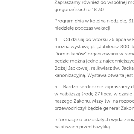
Zapraszamy również do wspólnej mod
gregoriańskich o 18.30.
Program dnia w kolejną niedzielę, 31 
niedzielę podczas wakacji.
4. Od dzisiaj do wtorku 26 lipca w k
można wystawę pt. „Jubileusz 800-l
Dominikanów” organizowana w ramac
będzie można jedne z najcenniejszyc
Bożej Jackowej, relikwiarz św. Jack
kanonizacyjną. Wystawa otwarta jest
5. Bardzo serdecznie zapraszamy d
w najbliższą środę 27 lipca, w czasi
naszego Zakonu. Mszy św. na rozpoc
przewodniczył będzie generał Zakon
Informacje o pozostałych wydarzeni
na afiszach przed bazyliką.