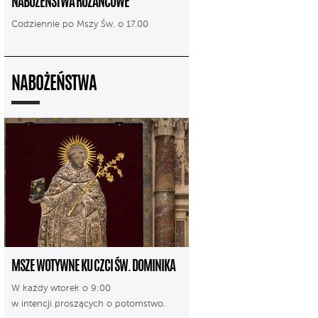
NABOŻEŃSTWA RÓŻAŃCOWE
Codziennie po Mszy Św. o 17.00
NABOŻEŃSTWA
MSZE WOTYWNE KU CZCI ŚW. DOMINIKA
W każdy wtorek o 9:00
w intencji proszących o potomstwo.